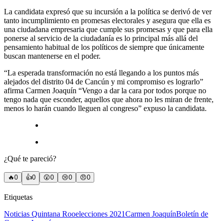
La candidata expresó que su incursión a la política se derivó de ver
tanto incumplimiento en promesas electorales y asegura que ella es
una ciudadana empresaria que cumple sus promesas y que para ella
ponerse al servicio de la ciudadanía es lo principal más allá del
pensamiento habitual de los políticos de siempre que únicamente
buscan mantenerse en el poder.
“La esperada transformación no está llegando a los puntos más
alejados del distrito 04 de Cancún y mi compromiso es lograrlo”
afirma Carmen Joaquín “Vengo a dar la cara por todos porque no
tengo nada que esconder, aquellos que ahora no les miran de frente,
menos lo harán cuando lleguen al congreso” expuso la candidata.
¿Qué te pareció?
🔥
0
👍
0
😲
0
😢
0
😠
0
Etiquetas
Noticias Quintana Roo
elecciones 2021
Carmen Joaquín
Boletín de