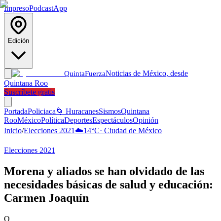
Impreso
Podcast
App
Edición
Noticias de México, desde
Quinta
Fuerza
Quintana Roo
Suscríbete gratis
Portada
Policiaca
🌀 Huracanes
Sismos
Quintana
Roo
México
Política
Deportes
Espectáculos
Opinión
Inicio
/
Elecciones 2021
☁️
14
°C
·
Ciudad de México
Elecciones 2021
Morena y aliados se han olvidado de las
necesidades básicas de salud y educación:
Carmen Joaquín
Q