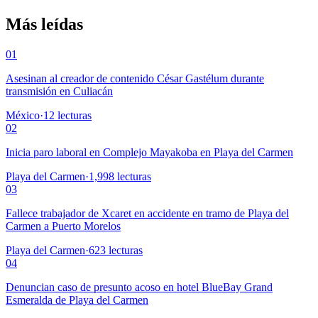
Más leídas
01
Asesinan al creador de contenido César Gastélum durante
transmisión en Culiacán
México
·
12
lecturas
02
Inicia paro laboral en Complejo Mayakoba en Playa del Carmen
Playa del Carmen
·
1,998
lecturas
03
Fallece trabajador de Xcaret en accidente en tramo de Playa del
Carmen a Puerto Morelos
Playa del Carmen
·
623
lecturas
04
Denuncian caso de presunto acoso en hotel BlueBay Grand
Esmeralda de Playa del Carmen