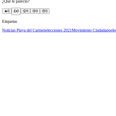
¿Qué te pareció?
🔥
0
👍
0
😲
0
😢
0
😠
0
Etiquetas
Noticias Playa del Carmen
elecciones 2021
Movimiento Ciudadano
ele