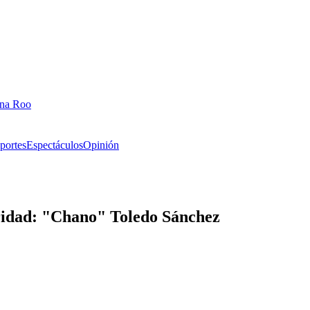
ana Roo
portes
Espectáculos
Opinión
ridad: "Chano" Toledo Sánchez