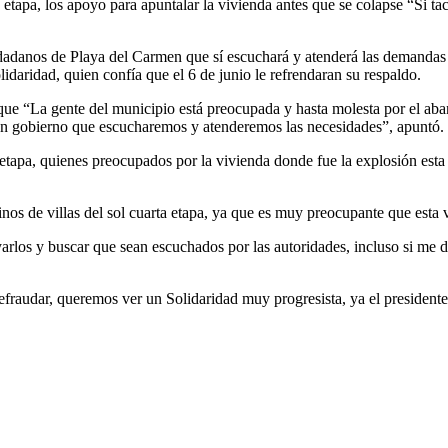
ta etapa, los apoyo para apuntalar la vivienda antes que se colapse “Si t
dadanos de Playa del Carmen que sí escuchará y atenderá las demandas
daridad, quien confía que el 6 de junio le refrendaran su respaldo.
que “La gente del municipio está preocupada y hasta molesta por el ab
n gobierno que escucharemos y atenderemos las necesidades”, apuntó.
a etapa, quienes preocupados por la vivienda donde fue la explosión esta
s de villas del sol cuarta etapa, ya que es muy preocupante que esta vi
arlos y buscar que sean escuchados por las autoridades, incluso si me d
raudar, queremos ver un Solidaridad muy progresista, ya el presidente 