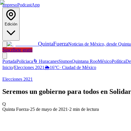
Impreso
Podcast
App
Edición
Quinta
Fuerza
Noticias de México, desde Quint
Suscríbete gratis
Portada
Policiaca
🌀 Huracanes
Sismos
Quintana Roo
México
Política
De
Inicio
/
Elecciones 2021
🌦️
16
°C
·
Ciudad de México
Elecciones 2021
Seremos un gobierno para todos en Solida
Q
Quinta Fuerza
·
25 de mayo de 2021
·
2
min de lectura