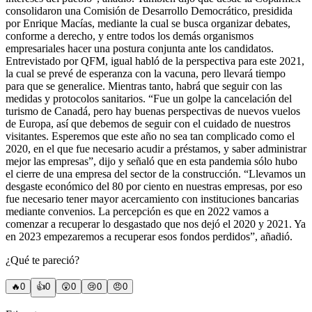
consolidaron una Comisión de Desarrollo Democrático, presidida
por Enrique Macías, mediante la cual se busca organizar debates,
conforme a derecho, y entre todos los demás organismos
empresariales hacer una postura conjunta ante los candidatos.
Entrevistado por QFM, igual habló de la perspectiva para este 2021,
la cual se prevé de esperanza con la vacuna, pero llevará tiempo
para que se generalice. Mientras tanto, habrá que seguir con las
medidas y protocolos sanitarios. “Fue un golpe la cancelación del
turismo de Canadá, pero hay buenas perspectivas de nuevos vuelos
de Europa, así que debemos de seguir con el cuidado de nuestros
visitantes. Esperemos que este año no sea tan complicado como el
2020, en el que fue necesario acudir a préstamos, y saber administrar
mejor las empresas”, dijo y señaló que en esta pandemia sólo hubo
el cierre de una empresa del sector de la construcción. “Llevamos un
desgaste económico del 80 por ciento en nuestras empresas, por eso
fue necesario tener mayor acercamiento con instituciones bancarias
mediante convenios. La percepción es que en 2022 vamos a
comenzar a recuperar lo desgastado que nos dejó el 2020 y 2021. Ya
en 2023 empezaremos a recuperar esos fondos perdidos”, añadió.
¿Qué te pareció?
🔥
0
👍
0
😲
0
😢
0
😠
0