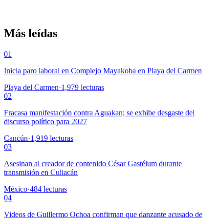
Más leídas
01
Inicia paro laboral en Complejo Mayakoba en Playa del Carmen
Playa del Carmen
·
1,979
lecturas
02
Fracasa manifestación contra Aguakan; se exhibe desgaste del
discurso político para 2027
Cancún
·
1,919
lecturas
03
Asesinan al creador de contenido César Gastélum durante
transmisión en Culiacán
México
·
484
lecturas
04
Videos de Guillermo Ochoa confirman que danzante acusado de