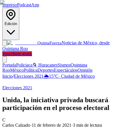
Impreso
Podcast
App
Edición
Noticias de México, desde
Quinta
Fuerza
Quintana Roo
Suscríbete gratis
Portada
Policiaca
🌀 Huracanes
Sismos
Quintana
Roo
México
Política
Deportes
Espectáculos
Opinión
Inicio
/
Elecciones 2021
🌦️
15
°C
·
Ciudad de México
Elecciones 2021
Unida, la iniciativa privada buscará
participación en el proceso electoral
C
Carlos Calzado
·
11 de febrero de 2021
·
3
min de lectura