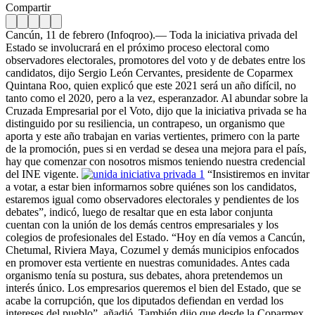
Compartir
Cancún, 11 de febrero (Infoqroo).— Toda la iniciativa privada del
Estado se involucrará en el próximo proceso electoral como
observadores electorales, promotores del voto y de debates entre los
candidatos, dijo Sergio León Cervantes, presidente de Coparmex
Quintana Roo, quien explicó que este 2021 será un año difícil, no
tanto como el 2020, pero a la vez, esperanzador. Al abundar sobre la
Cruzada Empresarial por el Voto, dijo que la iniciativa privada se ha
distinguido por su resiliencia, un contrapeso, un organismo que
aporta y este año trabajan en varias vertientes, primero con la parte
de la promoción, pues si en verdad se desea una mejora para el país,
hay que comenzar con nosotros mismos teniendo nuestra credencial
del INE vigente.
“Insistiremos en invitar
a votar, a estar bien informarnos sobre quiénes son los candidatos,
estaremos igual como observadores electorales y pendientes de los
debates”, indicó, luego de resaltar que en esta labor conjunta
cuentan con la unión de los demás centros empresariales y los
colegios de profesionales del Estado. “Hoy en día vemos a Cancún,
Chetumal, Riviera Maya, Cozumel y demás municipios enfocados
en promover esta vertiente en nuestras comunidades. Antes cada
organismo tenía su postura, sus debates, ahora pretendemos un
interés único. Los empresarios queremos el bien del Estado, que se
acabe la corrupción, que los diputados defiendan en verdad los
intereses del pueblo”, añadió. También dijo que desde la Coparmex