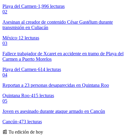
Playa del Carmen
·
1,996
lecturas
02
Asesinan al creador de contenido César Gastélum durante
transmisión en Culiacán
México
·
12
lecturas
03
Fallece trabajador de Xcaret en accidente en tramo de Playa del
Carmen a Puerto Morelos
Playa del Carmen
·
614
lecturas
04
Reportan a 23 personas desaparecidas en Quintana Roo
Quintana Roo
·
415
lecturas
05
Joven es asesinado durante ataque armado en Cancún
Cancún
·
473
lecturas
📰 Tu edición de hoy