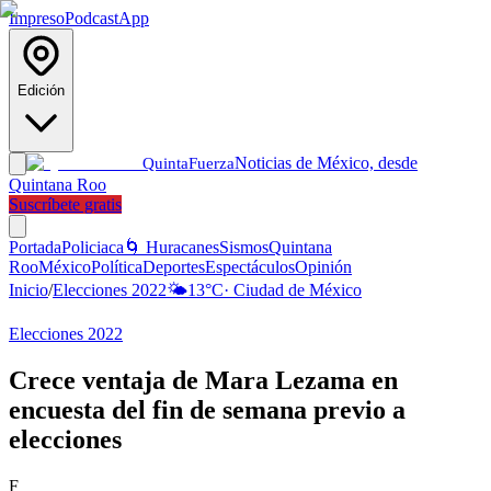
Impreso
Podcast
App
Edición
Noticias de México, desde
Quinta
Fuerza
Quintana Roo
Suscríbete gratis
Portada
Policiaca
🌀 Huracanes
Sismos
Quintana
Roo
México
Política
Deportes
Espectáculos
Opinión
Inicio
/
Elecciones 2022
🌤️
13
°C
·
Ciudad de México
Elecciones 2022
Crece ventaja de Mara Lezama en
encuesta del fin de semana previo a
elecciones
F