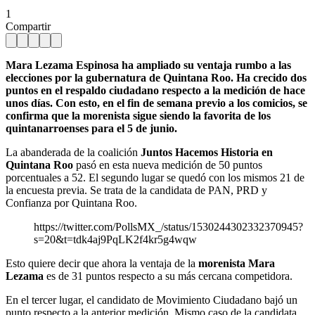
1
Compartir
Mara Lezama Espinosa ha ampliado su ventaja rumbo a las
elecciones por la gubernatura de Quintana Roo. Ha crecido dos
puntos en el respaldo ciudadano respecto a la medición de hace
unos días. Con esto, en el fin de semana previo a los comicios, se
confirma que la morenista sigue siendo la favorita de los
quintanarroenses para el 5 de junio.
La abanderada de la coalición
Juntos Hacemos Historia en
Quintana Roo
pasó en esta nueva medición de 50 puntos
porcentuales a 52. El segundo lugar se quedó con los mismos 21 de
la encuesta previa. Se trata de la candidata de PAN, PRD y
Confianza por Quintana Roo.
https://twitter.com/PollsMX_/status/1530244302332370945?
s=20&t=tdk4aj9PqLK2f4kr5g4wqw
Esto quiere decir que ahora la ventaja de la
morenista Mara
Lezama
es de 31 puntos respecto a su más cercana competidora.
En el tercer lugar, el candidato de Movimiento Ciudadano bajó un
punto respecto a la anterior medición. Mismo caso de la candidata