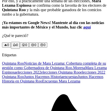
Por ello, y a prácticamente una semana de las elecciones,
Mara
Lezama Espinosa
se confirma como la favorita de los electores de
Quintana Roo
y la más que probable ganadora de los comicios
rumbo a la gubernatura.
¡Ya estamos en Google News! Mantente al día con las noticias
más importantes de México y el Mundo, haz clic
aquí
¿Qué te pareció?
🔥
0
👍
0
😲
0
😢
0
😠
0
Etiquetas
Quintana Roo
Noticias de Mara Lezama: Cobertura completa de su
gestión como Gobernadora de Quintana Roo.
Morena
Mara Lezama
Espinosa
elecciones 2022
elecciones Quintana Roo
elecciones 2022
Quintana Roo
Juntos Hacemos Historia
encuestas
Juntos Hacemos
Historia en Quintana Roo
Encuestas Mara Lezama