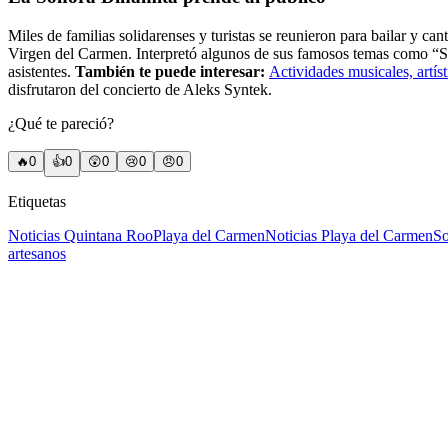
Miles de familias solidarenses y turistas se reunieron para bailar y c
Virgen del Carmen. Interpretó algunos de sus famosos temas como “Se 
asistentes.
También te puede interesar:
Actividades musicales, artís
disfrutaron del concierto de Aleks Syntek.
¿Qué te pareció?
🔥
0
👍
0
😲
0
😢
0
😠
0
Etiquetas
Noticias Quintana Roo
Playa del Carmen
Noticias Playa del Carmen
So
artesanos