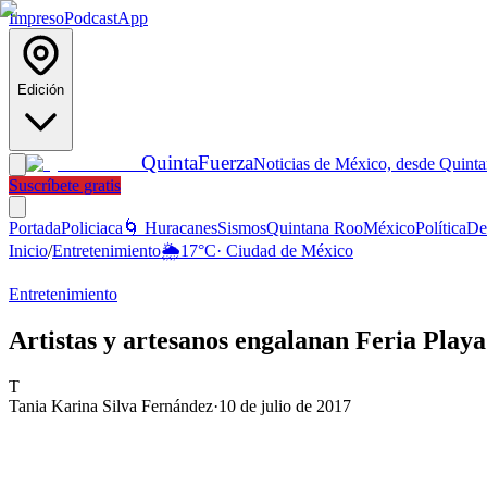
Impreso
Podcast
App
Edición
Quinta
Fuerza
Noticias de México, desde Quint
Suscríbete gratis
Portada
Policiaca
🌀 Huracanes
Sismos
Quintana Roo
México
Política
De
Inicio
/
Entretenimiento
🌦️
17
°C
·
Ciudad de México
Entretenimiento
Artistas y artesanos engalanan Feria Play
T
Tania Karina Silva Fernández
·
10 de julio de 2017