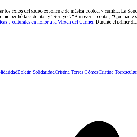
antar los éxitos del grupo exponente de música tropical y cumbia. La Son
me perdió la cadenita” y “Soruyo”. “A mover la colita”, “Que nadie sep
ticas y culturales en honor a la Virgen del Carmen
Durante el primer día
lidaridad
Boletin Solidaridad
Cristina Torres Gómez
Cristina Torres
cultu