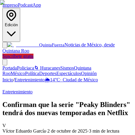
Impreso
Podcast
App
Edición
Noticias de México, desde
Quinta
Fuerza
Quintana Roo
Suscríbete gratis
Portada
Policiaca
🌀 Huracanes
Sismos
Quintana
Roo
México
Política
Deportes
Espectáculos
Opinión
Inicio
/
Entretenimiento
🌦️
14
°C
·
Ciudad de México
Entretenimiento
Confirman que la serie "Peaky Blinders"
tendrá dos nuevas temporadas en Netflix
V
Víctor Eduardo García
·
2 de octubre de 2025
·
3
min de lectura