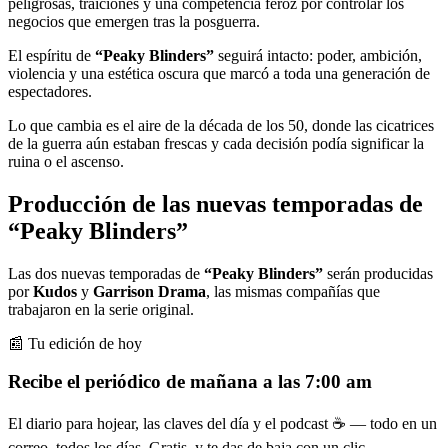
peligrosas, traiciones y una competencia feroz por controlar los
negocios que emergen tras la posguerra.
El espíritu de
“Peaky Blinders”
seguirá intacto: poder, ambición,
violencia y una estética oscura que marcó a toda una generación de
espectadores.
Lo que cambia es el aire de la década de los 50, donde las cicatrices
de la guerra aún estaban frescas y cada decisión podía significar la
ruina o el ascenso.
Producción de las nuevas temporadas de
“Peaky Blinders”
Las dos nuevas temporadas de
“Peaky Blinders”
serán producidas
por
Kudos
y
Garrison Drama
, las mismas compañías que
trabajaron en la serie original.
📰 Tu edición de hoy
Recibe el periódico de mañana a las 7:00 am
El diario para hojear, las claves del día y el podcast ☕ — todo en un
correo, todos los días. Gratis, y te das de baja con un clic.