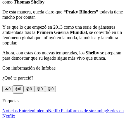
como
Thomas Shelby
.
De esta manera, queda claro que
“Peaky Blinders”
todavía tiene
mucho por contar.
Y es que lo que empezó en 2013 como una serie de gánsteres
ambientada tras la
Primera Guerra Mundial
, se convirtió en un
fenómeno global que influyó en la moda, la música y la cultura
popular.
Ahora, con estas dos nuevas temporadas, los
Shelby
se preparan
para demostrar que su legado sigue más vivo que nunca.
Con iinformación de Infobae
¿Qué te pareció?
🔥
0
👍
0
😲
0
😢
0
😠
0
Etiquetas
Noticias Entretenimiento
Netflix
Plataformas de streaming
Series en
Netflix