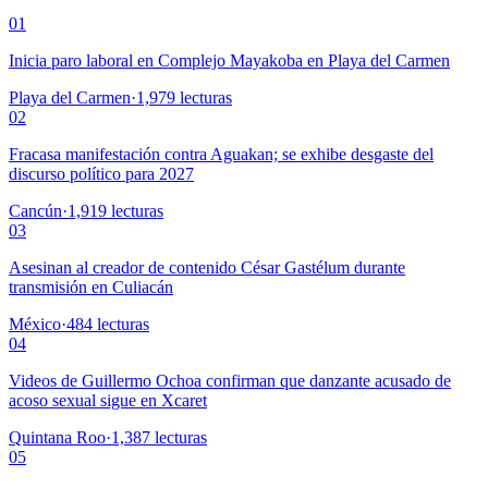
01
Inicia paro laboral en Complejo Mayakoba en Playa del Carmen
Playa del Carmen
·
1,979
lecturas
02
Fracasa manifestación contra Aguakan; se exhibe desgaste del
discurso político para 2027
Cancún
·
1,919
lecturas
03
Asesinan al creador de contenido César Gastélum durante
transmisión en Culiacán
México
·
484
lecturas
04
Videos de Guillermo Ochoa confirman que danzante acusado de
acoso sexual sigue en Xcaret
Quintana Roo
·
1,387
lecturas
05