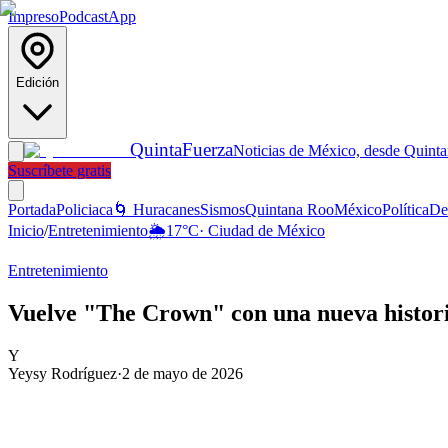
Impreso
Podcast
App
Edición
Quinta
Fuerza
Noticias de México, desde Quint
Suscríbete gratis
Portada
Policiaca
🌀 Huracanes
Sismos
Quintana Roo
México
Política
De
Inicio
/
Entretenimiento
🌦️
17
°C
·
Ciudad de México
Entretenimiento
Vuelve "The Crown" con una nueva historia
Y
Yeysy Rodríguez
·
2 de mayo de 2026