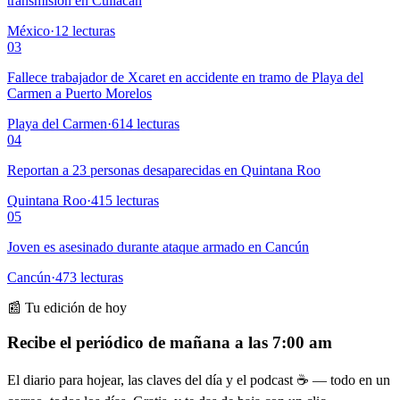
transmisión en Culiacán
México
·
12
lecturas
03
Fallece trabajador de Xcaret en accidente en tramo de Playa del
Carmen a Puerto Morelos
Playa del Carmen
·
614
lecturas
04
Reportan a 23 personas desaparecidas en Quintana Roo
Quintana Roo
·
415
lecturas
05
Joven es asesinado durante ataque armado en Cancún
Cancún
·
473
lecturas
📰 Tu edición de hoy
Recibe el periódico de mañana a las 7:00 am
El diario para hojear, las claves del día y el podcast ☕ — todo en un