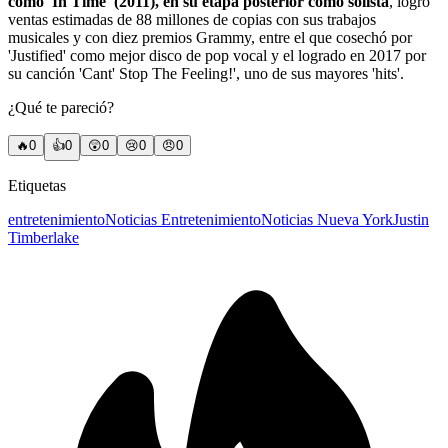
como 'In Time' (2011), en su etapa posterior como solista
, logró
ventas estimadas de 88 millones de copias con sus trabajos
musicales y con diez premios Grammy, entre el que cosechó por
'Justified' como mejor disco de pop vocal y el logrado en 2017 por
su canción 'Cant' Stop The Feeling!', uno de sus mayores 'hits'.
¿Qué te pareció?
🔥
0
👍
0
😲
0
😢
0
😠
0
Etiquetas
entretenimiento
Noticias Entretenimiento
Noticias Nueva York
Justin
Timberlake