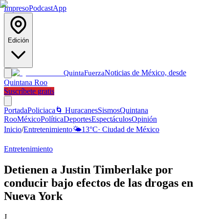
Impreso
Podcast
App
Edición
Noticias de México, desde
Quinta
Fuerza
Quintana Roo
Suscríbete gratis
Portada
Policiaca
🌀 Huracanes
Sismos
Quintana
Roo
México
Política
Deportes
Espectáculos
Opinión
Inicio
/
Entretenimiento
🌤️
13
°C
·
Ciudad de México
Entretenimiento
Detienen a Justin Timberlake por
conducir bajo efectos de las drogas en
Nueva York
J