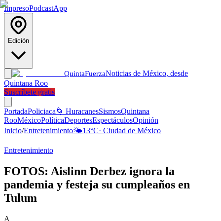
Impreso
Podcast
App
Edición
Noticias de México, desde
Quinta
Fuerza
Quintana Roo
Suscríbete gratis
Portada
Policiaca
🌀 Huracanes
Sismos
Quintana
Roo
México
Política
Deportes
Espectáculos
Opinión
Inicio
/
Entretenimiento
🌤️
13
°C
·
Ciudad de México
Entretenimiento
FOTOS: Aislinn Derbez ignora la
pandemia y festeja su cumpleaños en
Tulum
A