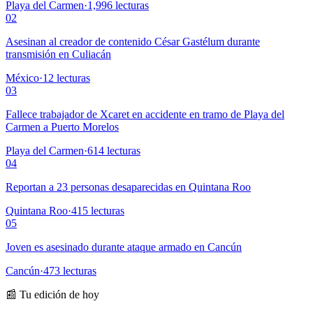
Playa del Carmen
·
1,996
lecturas
02
Asesinan al creador de contenido César Gastélum durante
transmisión en Culiacán
México
·
12
lecturas
03
Fallece trabajador de Xcaret en accidente en tramo de Playa del
Carmen a Puerto Morelos
Playa del Carmen
·
614
lecturas
04
Reportan a 23 personas desaparecidas en Quintana Roo
Quintana Roo
·
415
lecturas
05
Joven es asesinado durante ataque armado en Cancún
Cancún
·
473
lecturas
📰 Tu edición de hoy