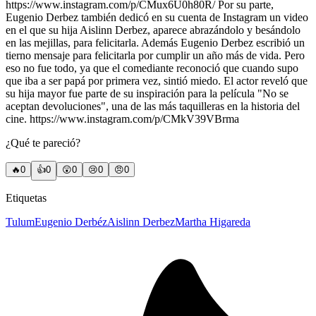
https://www.instagram.com/p/CMux6U0h80R/ Por su parte,
Eugenio Derbez también dedicó en su cuenta de Instagram un video
en el que su hija Aislinn Derbez, aparece abrazándolo y besándolo
en las mejillas, para felicitarla. Además Eugenio Derbez escribió un
tierno mensaje para felicitarla por cumplir un año más de vida. Pero
eso no fue todo, ya que el comediante reconoció que cuando supo
que iba a ser papá por primera vez, sintió miedo. El actor reveló que
su hija mayor fue parte de su inspiración para la película "No se
aceptan devoluciones", una de las más taquilleras en la historia del
cine. https://www.instagram.com/p/CMkV39VBrma
¿Qué te pareció?
🔥
0
👍
0
😲
0
😢
0
😠
0
Etiquetas
Tulum
Eugenio Derbéz
Aislinn Derbez
Martha Higareda