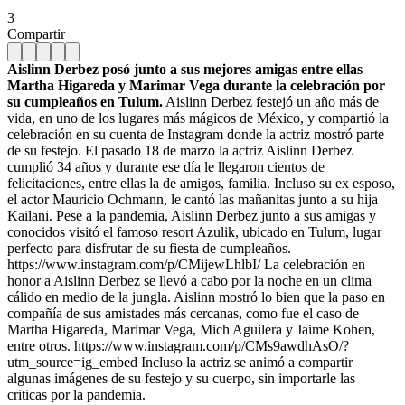
3
Compartir
Aislinn Derbez posó junto a sus mejores amigas entre ellas
Martha Higareda y Marimar Vega durante la celebración por
su cumpleaños en Tulum.
Aislinn Derbez festejó un año más de
vida, en uno de los lugares más mágicos de México, y compartió la
celebración en su cuenta de Instagram donde la actriz mostró parte
de su festejo. El pasado 18 de marzo la actriz Aislinn Derbez
cumplió 34 años y durante ese día le llegaron cientos de
felicitaciones, entre ellas la de amigos, familia. Incluso su ex esposo,
el actor Mauricio Ochmann, le cantó las mañanitas junto a su hija
Kailani. Pese a la pandemia, Aislinn Derbez junto a sus amigas y
conocidos visitó el famoso resort Azulik, ubicado en Tulum, lugar
perfecto para disfrutar de su fiesta de cumpleaños.
https://www.instagram.com/p/CMijewLhlbI/ La celebración en
honor a Aislinn Derbez se llevó a cabo por la noche en un clima
cálido en medio de la jungla. Aislinn mostró lo bien que la paso en
compañía de sus amistades más cercanas, como fue el caso de
Martha Higareda, Marimar Vega, Mich Aguilera y Jaime Kohen,
entre otros. https://www.instagram.com/p/CMs9awdhAsO/?
utm_source=ig_embed Incluso la actriz se animó a compartir
algunas imágenes de su festejo y su cuerpo, sin importarle las
criticas por la pandemia.