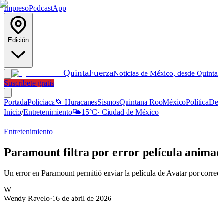
Impreso
Podcast
App
Edición
Quinta
Fuerza
Noticias de México, desde Quint
Suscríbete gratis
Portada
Policiaca
🌀 Huracanes
Sismos
Quintana Roo
México
Política
De
Inicio
/
Entretenimiento
🌤️
15
°C
·
Ciudad de México
Entretenimiento
Paramount filtra por error película anima
Un error en Paramount permitió enviar la película de Avatar por correo 
W
Wendy Ravelo
·
16 de abril de 2026