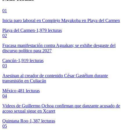
01
Inicia paro laboral en Complejo Mayakoba en Playa del Carmen
Playa del Carmen
·
1,979
lecturas
02
Fracasa manifestación contra Aguakan; se exhibe desgaste del
discurso político para 2027
Cancún
·
1,919
lecturas
03
Asesinan al creador de contenido César Gastélum durante
transmisión en Culiacán
México
·
481
lecturas
04
Videos de Guillermo Ochoa confirman que danzante acusado de
acoso sexual sigue en Xcaret
Quintana Roo
·
1,387
lecturas
05