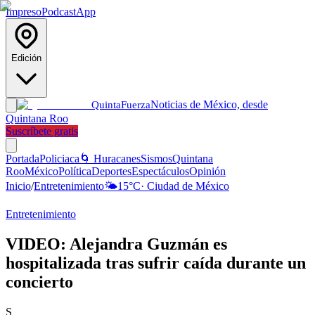
Impreso
Podcast
App
Edición
Noticias de México, desde
Quinta
Fuerza
Quintana Roo
Suscríbete gratis
Portada
Policiaca
🌀 Huracanes
Sismos
Quintana
Roo
México
Política
Deportes
Espectáculos
Opinión
Inicio
/
Entretenimiento
🌤️
15
°C
·
Ciudad de México
Entretenimiento
VIDEO: Alejandra Guzmán es
hospitalizada tras sufrir caída durante un
concierto
S