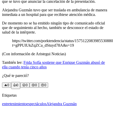
que se tuvo que anunciar la cancelación de la presentación.
Alejandra Guzmán tuvo que ser traslada en ambulancia de manera
inmediata a un hospital para que recibiese atención médica.
De momento no se ha emitido ningún tipo de comunicado oficial
que de seguimiento al hecho, también se desconoce el estado de
salud de la intérprete.
https://twitter.com/porktendencia/status/157512208398553088
t=gPPUlUkZqZCa_dStuyd78A&s=19
(Con información de Aristegui Noticias)
También lee:
Frida Sofía sostiene que Enrique Guzmán abusó de
ella cuando tenía cinco años
¿Qué te pareció?
🔥
0
👍
0
😲
0
😢
0
😠
0
Etiquetas
entretenimiento
espectáculos
Alejandra Guzmán