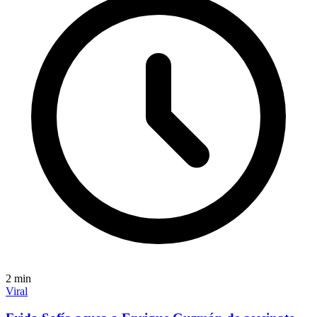
2
min
Viral