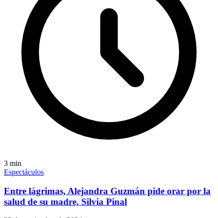
3
min
Espectáculos
Entre lágrimas, Alejandra Guzmán pide orar por la
salud de su madre, Silvia Pinal