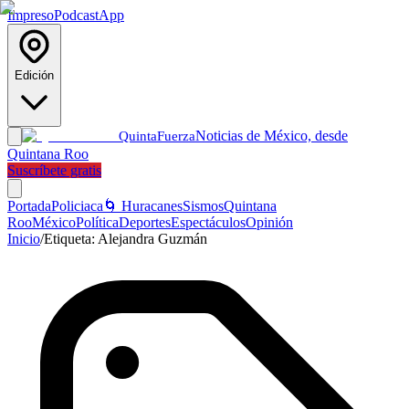
Impreso
Podcast
App
Edición
Noticias de México, desde
Quinta
Fuerza
Quintana Roo
Suscríbete gratis
Portada
Policiaca
🌀 Huracanes
Sismos
Quintana
Roo
México
Política
Deportes
Espectáculos
Opinión
Inicio
/
Etiqueta:
Alejandra Guzmán