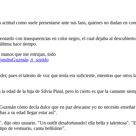
 actitud como suele presentarse ante sus fans, quienes no dudan en core
eotardo con transparencias en color negro, el cual dejaba al descubierto 
 última hace tiempo.
 manos que me estrujan, todo
ejandraGuzmán
♬ sonido
r, pues el talento de voz que tenía era suficiente, mientras que otros l
a edad de la hija de Silvia Pinal, pero lo cierto es que la cantante sie
a Guzmán cómo decía dulce que en paz descanse yo no necesito enseñar 
as a su edad llegar estar así".
", dijo otro usuario. "Un outfit desafortunado! ella bella y talentosa". 
ipo de vestuario, canta bellísimo".