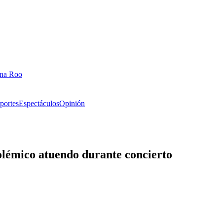
ana Roo
portes
Espectáculos
Opinión
lémico atuendo durante concierto