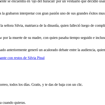
e se encuentra en 'ojo del huracán' por un vestuario que decidió usar p
 la grabaron interpretar con gran pasión uno de sus grandes éxitos musi
la señora Silvia, matriarca de la dinastía, quien falleció luego de com
ow por la muerte de su madre, con quien pasaba tiempo seguido e inclus
nado anteriormente generó un acalorado debate entre la audiencia, quien
nte con restos de Silvia Pinal
rreo, todos los días. Gratis, y te das de baja con un clic.
ja cuando quieras.