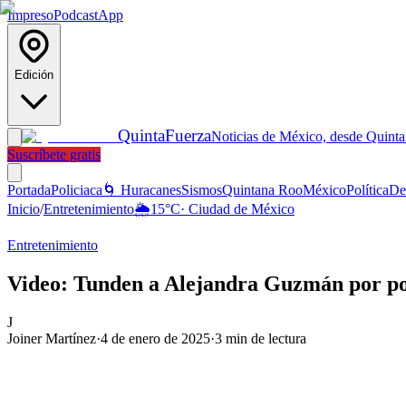
Impreso
Podcast
App
Edición
Quinta
Fuerza
Noticias de México, desde Quint
Suscríbete gratis
Portada
Policiaca
🌀 Huracanes
Sismos
Quintana Roo
México
Política
De
Inicio
/
Entretenimiento
🌦️
15
°C
·
Ciudad de México
Entretenimiento
Video: Tunden a Alejandra Guzmán por po
J
Joiner Martínez
·
4 de enero de 2025
·
3
min de lectura