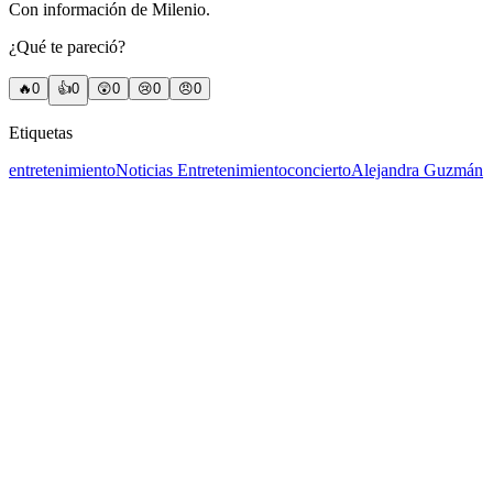
Con información de Milenio.
¿Qué te pareció?
🔥
0
👍
0
😲
0
😢
0
😠
0
Etiquetas
entretenimiento
Noticias Entretenimiento
concierto
Alejandra Guzmán