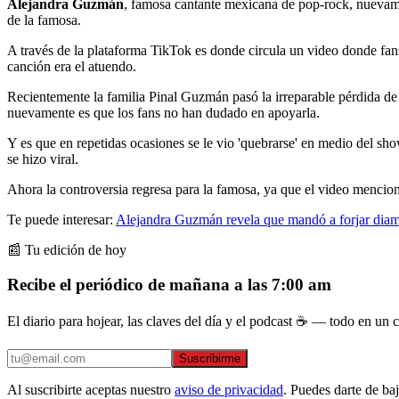
Alejandra Guzmán
, famosa cantante mexicana de pop-rock, nuevament
de la famosa.
A través de la plataforma TikTok es donde circula un video donde fans
canción era el atuendo.
Recientemente la familia Pinal Guzmán pasó la irreparable pérdida de 
nuevamente es que los fans no han dudado en apoyarla.
Y es que en repetidas ocasiones se le vio 'quebrarse' en medio del sh
se hizo viral.
Ahora la controversia regresa para la famosa, ya que el video mencio
Te puede interesar:
Alejandra Guzmán revela que mandó a forjar diama
📰 Tu edición de hoy
Recibe el periódico de mañana a las 7:00 am
El diario para hojear, las claves del día y el podcast ☕ — todo en un co
Suscribirme
Al suscribirte aceptas nuestro
aviso de privacidad
. Puedes darte de ba