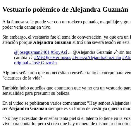
Vestuario polémico de Alejandra Guzmán
A la famosa se le puede ver con un rockero peinado, maquillaje y gran
poder verla cantar en vivo.
Sin embargo, el vestuario fue el tema de conversación, ya que era un l
atención porque
Alejandra Guzmán
sufrió una severa lesión en ésta
@joseguzman2401
#SoyAsí
... @Alejandra Guzmán 🎶 sin tus
cambia 🎶
#MisOjosHermosos
#FuerzaAlejandraGuzmán
#Al
original - José Guzmán
Algunos señalaron que no necesitaba enseñar tanto el cuerpo para vende
"cicatrices de la vida".
También hubo aquellos que apuntaron que ya no era un vestuario para l
sensualidad para presumir su belleza.
En el video se publicaron varios comentarios: "Hay señora Alejandr
ser
Alejandra Guzmán
siempre es su forma de vestir ya quieran much
"No hay necesidad de enseñar tanta piel si el talento lo tiene en la voz
vive para contarlo, pero si creo que hay manera de disimular con otro t