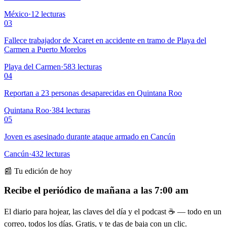
México
·
12
lecturas
03
Fallece trabajador de Xcaret en accidente en tramo de Playa del
Carmen a Puerto Morelos
Playa del Carmen
·
583
lecturas
04
Reportan a 23 personas desaparecidas en Quintana Roo
Quintana Roo
·
384
lecturas
05
Joven es asesinado durante ataque armado en Cancún
Cancún
·
432
lecturas
📰 Tu edición de hoy
Recibe el periódico de mañana a las 7:00 am
El diario para hojear, las claves del día y el podcast ☕ — todo en un
correo, todos los días. Gratis, y te das de baja con un clic.