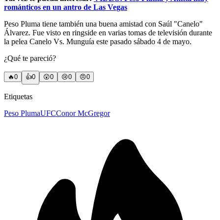
románticos en un antro de Las Vegas
Peso Pluma tiene también una buena amistad con Saúl "Canelo"
Álvarez. Fue visto en ringside en varias tomas de televisión durante
la pelea Canelo Vs. Munguía este pasado sábado 4 de mayo.
¿Qué te pareció?
🔥
0
👍
0
😲
0
😢
0
😠
0
Etiquetas
Peso Pluma
UFC
Conor McGregor