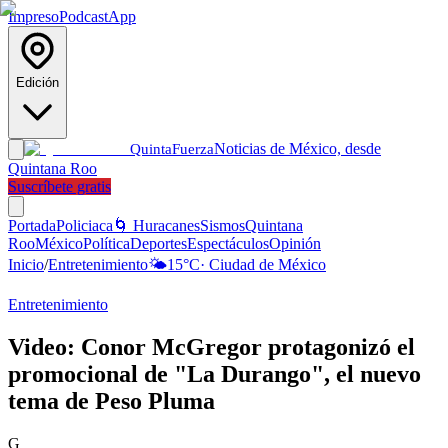
Impreso
Podcast
App
Edición
Noticias de México, desde
Quinta
Fuerza
Quintana Roo
Suscríbete gratis
Portada
Policiaca
🌀 Huracanes
Sismos
Quintana
Roo
México
Política
Deportes
Espectáculos
Opinión
Inicio
/
Entretenimiento
🌤️
15
°C
·
Ciudad de México
Entretenimiento
Video: Conor McGregor protagonizó el
promocional de "La Durango", el nuevo
tema de Peso Pluma
G