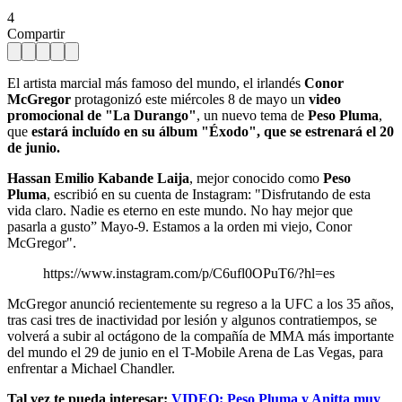
4
Compartir
El artista marcial más famoso del mundo, el irlandés
Conor
McGregor
protagonizó este miércoles 8 de mayo un
video
promocional de "La Durango"
, un nuevo tema de
Peso Pluma
,
que
estará incluído en su álbum "Éxodo", que se estrenará el 20
de junio.
Hassan Emilio Kabande Laija
, mejor conocido como
Peso
Pluma
, escribió en su cuenta de Instagram: "Disfrutando de esta
vida claro. Nadie es eterno en este mundo. No hay mejor que
pasarla a gusto” Mayo-9. Estamos a la orden mi viejo, Conor
McGregor".
https://www.instagram.com/p/C6ufl0OPuT6/?hl=es
McGregor anunció recientemente su regreso a la UFC a los 35 años,
tras casi tres de inactividad por lesión y algunos contratiempos, se
volverá a subir al octágono de la compañía de MMA más importante
del mundo el 29 de junio en el T-Mobile Arena de Las Vegas, para
enfrentar a Michael Chandler.
Tal vez te pueda interesar:
VIDEO: Peso Pluma y Anitta muy