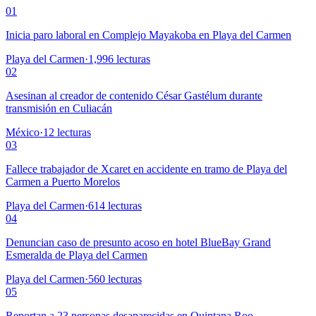
01
Inicia paro laboral en Complejo Mayakoba en Playa del Carmen
Playa del Carmen
·
1,996
lecturas
02
Asesinan al creador de contenido César Gastélum durante
transmisión en Culiacán
México
·
12
lecturas
03
Fallece trabajador de Xcaret en accidente en tramo de Playa del
Carmen a Puerto Morelos
Playa del Carmen
·
614
lecturas
04
Denuncian caso de presunto acoso en hotel BlueBay Grand
Esmeralda de Playa del Carmen
Playa del Carmen
·
560
lecturas
05
Reportan a 23 personas desaparecidas en Quintana Roo