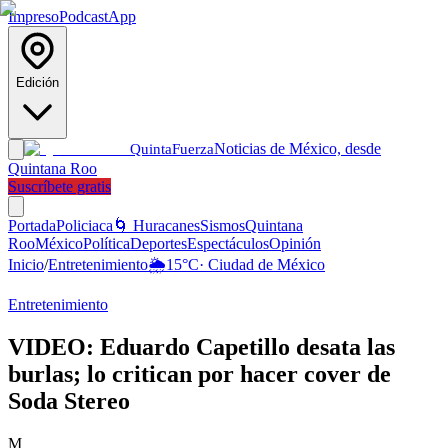
Impreso
Podcast
App
Edición
Noticias de México, desde
Quinta
Fuerza
Quintana Roo
Suscríbete gratis
Portada
Policiaca
🌀 Huracanes
Sismos
Quintana
Roo
México
Política
Deportes
Espectáculos
Opinión
Inicio
/
Entretenimiento
🌦️
15
°C
·
Ciudad de México
Entretenimiento
VIDEO: Eduardo Capetillo desata las
burlas; lo critican por hacer cover de
Soda Stereo
M