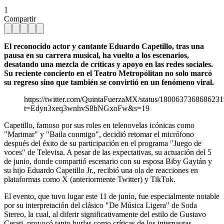
1
Compartir
El reconocido actor y cantante Eduardo Capetillo, tras una
pausa en su carrera musical, ha vuelto a los escenarios,
desatando una mezcla de críticas y apoyo en las redes sociales.
Su reciente concierto en el Teatro Metropólitan no solo marcó
su regreso sino que también se convirtió en un fenómeno viral.
https://twitter.com/QuintaFuerzaMX/status/180063736868623
t=Edyn3xeq3wnhvS8bNGxoFw&s=19
Capetillo, famoso por sus roles en telenovelas icónicas como
"Marimar" y "Baila conmigo", decidió retomar el micrófono
después del éxito de su participación en el programa "Juego de
voces" de Televisa. A pesar de las expectativas, su actuación del 5
de junio, donde compartió escenario con su esposa Biby Gaytán y
su hijo Eduardo Capetillo Jr., recibió una ola de reacciones en
plataformas como X (anteriormente Twitter) y TikTok.
El evento, que tuvo lugar este 11 de junio, fue especialmente notable
por su interpretación del clásico "De Música Ligera" de Soda
Stereo, la cual, al diferir significativamente del estilo de Gustavo
Cerati, provocó tanto burlas como críticas de los internautas.