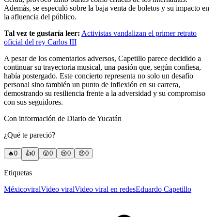
Además, se especuló sobre la baja venta de boletos y su impacto en
la afluencia del público.
Tal vez te gustaría leer:
Activistas vandalizan el primer retrato
oficial del rey Carlos III
A pesar de los comentarios adversos, Capetillo parece decidido a
continuar su trayectoria musical, una pasión que, según confiesa,
había postergado. Este concierto representa no solo un desafío
personal sino también un punto de inflexión en su carrera,
demostrando su resiliencia frente a la adversidad y su compromiso
con sus seguidores.
Con información de Diario de Yucatán
¿Qué te pareció?
🔥
0
👍
0
😲
0
😢
0
😠
0
Etiquetas
México
viral
Video viral
Video viral en redes
Eduardo Capetillo