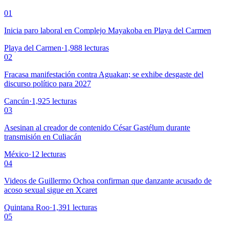
01
Inicia paro laboral en Complejo Mayakoba en Playa del Carmen
Playa del Carmen
·
1,988
lecturas
02
Fracasa manifestación contra Aguakan; se exhibe desgaste del
discurso político para 2027
Cancún
·
1,925
lecturas
03
Asesinan al creador de contenido César Gastélum durante
transmisión en Culiacán
México
·
12
lecturas
04
Videos de Guillermo Ochoa confirman que danzante acusado de
acoso sexual sigue en Xcaret
Quintana Roo
·
1,391
lecturas
05