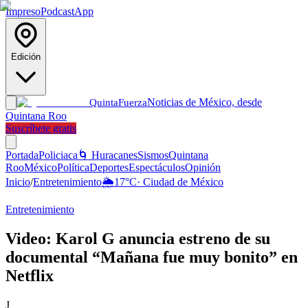
Impreso
Podcast
App
Edición
Noticias de México, desde
Quinta
Fuerza
Quintana Roo
Suscríbete gratis
Portada
Policiaca
🌀 Huracanes
Sismos
Quintana
Roo
México
Política
Deportes
Espectáculos
Opinión
Inicio
/
Entretenimiento
🌦️
17
°C
·
Ciudad de México
Entretenimiento
Video: Karol G anuncia estreno de su
documental “Mañana fue muy bonito” en
Netflix
J