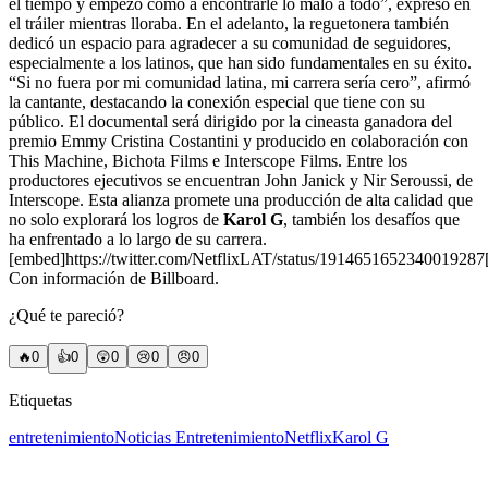
el tiempo y empezó como a encontrarle lo malo a todo”, expresó en
el tráiler mientras lloraba. En el adelanto, la reguetonera también
dedicó un espacio para agradecer a su comunidad de seguidores,
especialmente a los latinos, que han sido fundamentales en su éxito.
“Si no fuera por mi comunidad latina, mi carrera sería cero”, afirmó
la cantante, destacando la conexión especial que tiene con su
público. El documental será dirigido por la cineasta ganadora del
premio Emmy Cristina Costantini y producido en colaboración con
This Machine, Bichota Films e Interscope Films. Entre los
productores ejecutivos se encuentran John Janick y Nir Seroussi, de
Interscope. Esta alianza promete una producción de alta calidad que
no solo explorará los logros de
Karol G
, también los desafíos que
ha enfrentado a lo largo de su carrera.
[embed]https://twitter.com/NetflixLAT/status/1914651652340019287
Con información de Billboard.
¿Qué te pareció?
🔥
0
👍
0
😲
0
😢
0
😠
0
Etiquetas
entretenimiento
Noticias Entretenimiento
Netflix
Karol G