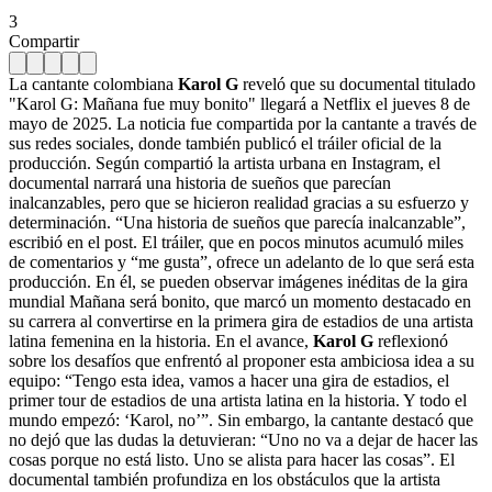
3
Compartir
La cantante colombiana
Karol G
reveló que su documental titulado
"Karol G: Mañana fue muy bonito" llegará a Netflix el jueves 8 de
mayo de 2025. La noticia fue compartida por la cantante a través de
sus redes sociales, donde también publicó el tráiler oficial de la
producción. Según compartió la artista urbana en Instagram, el
documental narrará una historia de sueños que parecían
inalcanzables, pero que se hicieron realidad gracias a su esfuerzo y
determinación. “Una historia de sueños que parecía inalcanzable”,
escribió en el post. El tráiler, que en pocos minutos acumuló miles
de comentarios y “me gusta”, ofrece un adelanto de lo que será esta
producción. En él, se pueden observar imágenes inéditas de la gira
mundial Mañana será bonito, que marcó un momento destacado en
su carrera al convertirse en la primera gira de estadios de una artista
latina femenina en la historia. En el avance,
Karol G
reflexionó
sobre los desafíos que enfrentó al proponer esta ambiciosa idea a su
equipo: “Tengo esta idea, vamos a hacer una gira de estadios, el
primer tour de estadios de una artista latina en la historia. Y todo el
mundo empezó: ‘Karol, no’”. Sin embargo, la cantante destacó que
no dejó que las dudas la detuvieran: “Uno no va a dejar de hacer las
cosas porque no está listo. Uno se alista para hacer las cosas”. El
documental también profundiza en los obstáculos que la artista