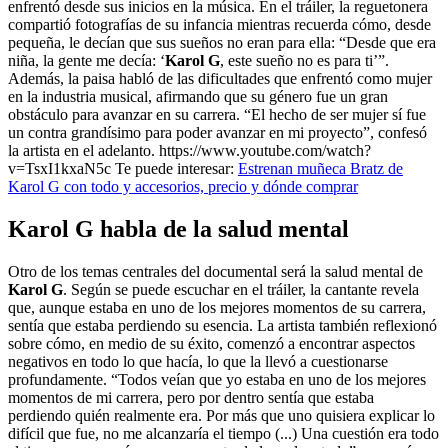
enfrentó desde sus inicios en la música. En el tráiler, la reguetonera
compartió fotografías de su infancia mientras recuerda cómo, desde
pequeña, le decían que sus sueños no eran para ella: “Desde que era
niña, la gente me decía: ‘
Karol G
, este sueño no es para ti’”.
Además, la paisa habló de las dificultades que enfrentó como mujer
en la industria musical, afirmando que su género fue un gran
obstáculo para avanzar en su carrera. “El hecho de ser mujer sí fue
un contra grandísimo para poder avanzar en mi proyecto”, confesó
la artista en el adelanto. https://www.youtube.com/watch?
v=TsxI1kxaN5c Te puede interesar:
Estrenan muñeca Bratz de
Karol G con todo y accesorios, precio y dónde comprar
Karol G habla de la salud mental
Otro de los temas centrales del documental será la salud mental de
Karol G
. Según se puede escuchar en el tráiler, la cantante revela
que, aunque estaba en uno de los mejores momentos de su carrera,
sentía que estaba perdiendo su esencia. La artista también reflexionó
sobre cómo, en medio de su éxito, comenzó a encontrar aspectos
negativos en todo lo que hacía, lo que la llevó a cuestionarse
profundamente. “Todos veían que yo estaba en uno de los mejores
momentos de mi carrera, pero por dentro sentía que estaba
perdiendo quién realmente era. Por más que uno quisiera explicar lo
difícil que fue, no me alcanzaría el tiempo (...) Una cuestión era todo