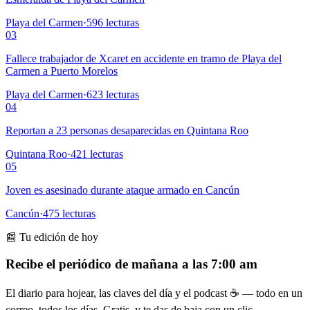
Playa del Carmen
·
596
lecturas
03
Fallece trabajador de Xcaret en accidente en tramo de Playa del
Carmen a Puerto Morelos
Playa del Carmen
·
623
lecturas
04
Reportan a 23 personas desaparecidas en Quintana Roo
Quintana Roo
·
421
lecturas
05
Joven es asesinado durante ataque armado en Cancún
Cancún
·
475
lecturas
📰 Tu edición de hoy
Recibe el periódico de mañana a las 7:00 am
El diario para hojear, las claves del día y el podcast ☕ — todo en un
correo, todos los días. Gratis, y te das de baja con un clic.