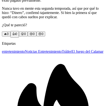
éxito pagado previamente.
Nunca tuvo en mente esta segunda temporada, así que por qué lo
hizo: “Dinero”, confirmó tajantemente. Si bien la primera sí que
quedó con cabos sueltos por explicar.
¿Qué te pareció?
🔥
0
👍
0
😲
0
😢
0
😠
0
Etiquetas
entretenimiento
Noticias Entretenimiento
Tráiler
El Juego del Calamar