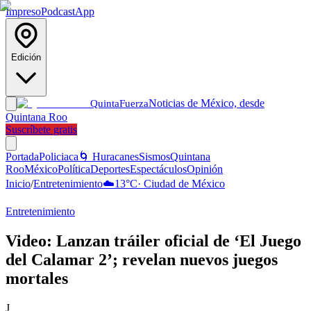
Impreso
Podcast
App
Edición
Noticias de México, desde
Quinta
Fuerza
Quintana Roo
Suscríbete gratis
Portada
Policiaca
🌀 Huracanes
Sismos
Quintana
Roo
México
Política
Deportes
Espectáculos
Opinión
Inicio
/
Entretenimiento
☁️
13
°C
·
Ciudad de México
Entretenimiento
Video: Lanzan tráiler oficial de ‘El Juego
del Calamar 2’; revelan nuevos juegos
mortales
J