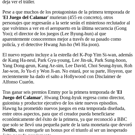
deja ver el tráiler.
Pese a que muchos de los protagonistas de la primera temporada de
'
El Juego del Calamar
' murieran (455 en concreto), otros
personajes que regresarán a la serie serán el misterioso reclutador al
que volvimos a ver en el aeropuerto en la última secuencia (Gong
Yoo); el director de los juegos (Lee Byung-hun) al que
aparentemente conoceremos mejor a través de su pasado como
policía, y el detective Hwang Jun-ho (Wi Ha-joon).
El nuevo reparto incluye a la estrella del K-Pop Yim Si-wan, además
de Kang Ha-neul, Park Gyu-young, Lee Jin-uk, Park Sung-hoon,
Yang Dong-geun, Kang Ae-sim, Lee David, Choi Seung-hyun, Roh
Jae-won, Jo Yu-ri y Won Ji-an. No estará, por su parte, Hoyeon, que
recientemente ha dado el salto a Hollywood con Disclaimer de
Alfonso Cuarón.
Tras ganar seis premios Emmy por la primera temporada de '
El
Juego del Calamar
', Hwang Dong-hyuk regresa como director,
guionista y productor ejecutivo de los siete nuevos episodios.
Hawng ha prometido nuevos juegos en esta temporada diseñada,
entre otros aspectos, para que el creador pueda beneficiarse
económicamente del éxito de la primera, ya que reconoció a BBC
que solo se llevó una pequeña parte de la tarta monetaria que devoró
Netflix
, sin entregarle un bonus por el triunfo al ser un inesperado