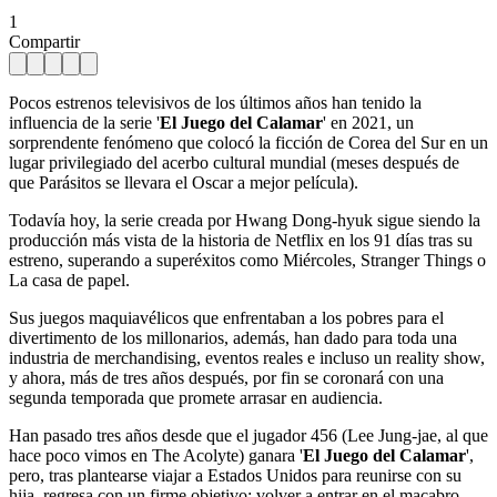
1
Compartir
Pocos estrenos televisivos de los últimos años han tenido la
influencia de la serie '
El Juego del Calamar
' en 2021, un
sorprendente fenómeno que colocó la ficción de Corea del Sur en un
lugar privilegiado del acerbo cultural mundial (meses después de
que Parásitos se llevara el Oscar a mejor película).
Todavía hoy, la serie creada por Hwang Dong-hyuk sigue siendo la
producción más vista de la historia de Netflix en los 91 días tras su
estreno, superando a superéxitos como Miércoles, Stranger Things o
La casa de papel.
Sus juegos maquiavélicos que enfrentaban a los pobres para el
divertimento de los millonarios, además, han dado para toda una
industria de merchandising, eventos reales e incluso un reality show,
y ahora, más de tres años después, por fin se coronará con una
segunda temporada que promete arrasar en audiencia.
Han pasado tres años desde que el jugador 456 (Lee Jung-jae, al que
hace poco vimos en The Acolyte) ganara '
El Juego del Calamar
',
pero, tras plantearse viajar a Estados Unidos para reunirse con su
hija, regresa con un firme objetivo: volver a entrar en el macabro