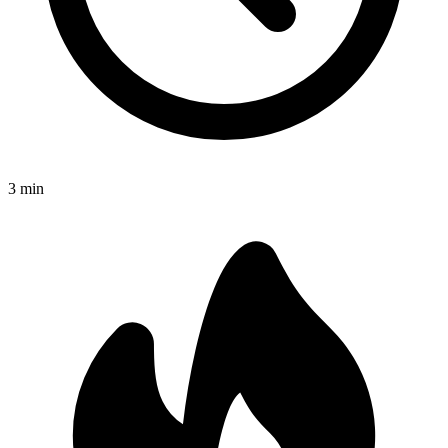
3
min