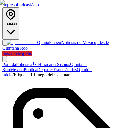
Impreso
Podcast
App
Edición
Noticias de México, desde
Quinta
Fuerza
Quintana Roo
Suscríbete gratis
Portada
Policiaca
🌀 Huracanes
Sismos
Quintana
Roo
México
Política
Deportes
Espectáculos
Opinión
Inicio
/
Etiqueta:
El Juego del Calamar