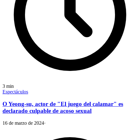
3
min
Espectáculos
O Yeong-su, actor de "El juego del calamar" es
declarado culpable de acoso sexual
16 de marzo de 2024
·