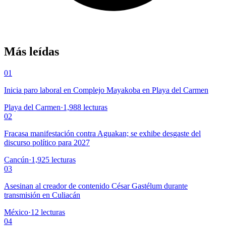
Más leídas
01
Inicia paro laboral en Complejo Mayakoba en Playa del Carmen
Playa del Carmen
·
1,988
lecturas
02
Fracasa manifestación contra Aguakan; se exhibe desgaste del
discurso político para 2027
Cancún
·
1,925
lecturas
03
Asesinan al creador de contenido César Gastélum durante
transmisión en Culiacán
México
·
12
lecturas
04