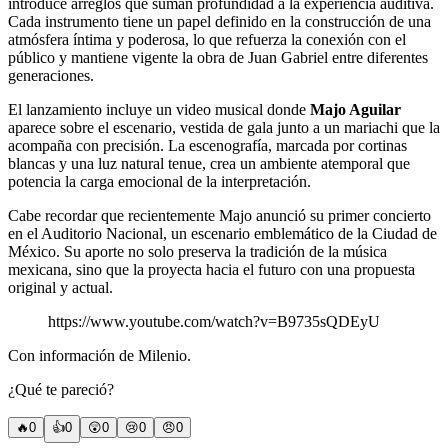
introduce arreglos que suman profundidad a la experiencia auditiva.
Cada instrumento tiene un papel definido en la construcción de una
atmósfera íntima y poderosa, lo que refuerza la conexión con el
público y mantiene vigente la obra de Juan Gabriel entre diferentes
generaciones.
El lanzamiento incluye un video musical donde
Majo Aguilar
aparece sobre el escenario, vestida de gala junto a un mariachi que la
acompaña con precisión. La escenografía, marcada por cortinas
blancas y una luz natural tenue, crea un ambiente atemporal que
potencia la carga emocional de la interpretación.
Cabe recordar que recientemente Majo anunció su primer concierto
en el Auditorio Nacional, un escenario emblemático de la Ciudad de
México. Su aporte no solo preserva la tradición de la música
mexicana, sino que la proyecta hacia el futuro con una propuesta
original y actual.
https://www.youtube.com/watch?v=B9735sQDEyU
Con información de Milenio.
¿Qué te pareció?
🔥
0
👍
0
😲
0
😢
0
😠
0