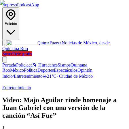
Impreso
Podcast
App
Edición
Noticias de México, desde
Quinta
Fuerza
Quintana Roo
Suscríbete gratis
Portada
Policiaca
🌀 Huracanes
Sismos
Quintana
Roo
México
Política
Deportes
Espectáculos
Opinión
Inicio
/
Entretenimiento
☀️
21
°C
·
Ciudad de México
Entretenimiento
Video: Majo Aguilar rinde homenaje a
Juan Gabriel con una versión de la
canción “Así Fue”
J