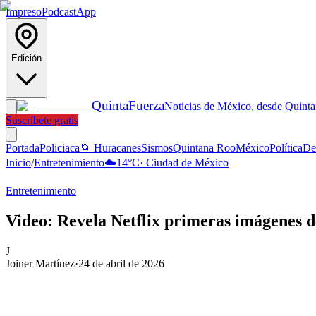
Impreso
Podcast
App
Edición
Quinta
Fuerza
Noticias de México, desde Quint
Suscríbete gratis
Portada
Policiaca
🌀 Huracanes
Sismos
Quintana Roo
México
Política
De
Inicio
/
Entretenimiento
☁️
14
°C
·
Ciudad de México
Entretenimiento
Video: Revela Netflix primeras imágenes de
J
Joiner Martínez
·
24 de abril de 2026