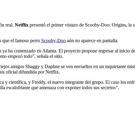
ón real.
Netflix
presentó el primer vistazo de Scooby-Doo: Origins, la 
as que el famoso perro
Scooby-Doo
aún no aparece en pantalla.
n ya ha comenzado en Atlanta. El proyecto propone regresar al inicio de
mo empezó todo”, señala el sitio.
iejos amigos Shaggy y Daphne se ven envueltos en un inquietante miste
is oficial difundida por Netflix.
 y científica, y Freddy, el nuevo integrante del grupo. El caso los enf
illa escalofriante que amenaza con exponer todos sus secretos”.