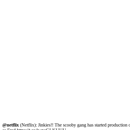
@netflix
(Netflix): Jinkies!! The scooby gang has started produc