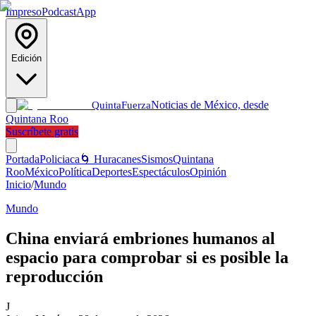
Impreso
Podcast
App
Edición
Noticias de México, desde
Quinta
Fuerza
Quintana Roo
Suscríbete gratis
Portada
Policiaca
🌀 Huracanes
Sismos
Quintana
Roo
México
Política
Deportes
Espectáculos
Opinión
Inicio
/
Mundo
Mundo
China enviará embriones humanos al
espacio para comprobar si es posible la
reproducción
J