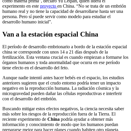
como materia prima”, declaró Yu Leqian, quien lidera el
experimento en este
proyecto
en China. “No se trata de un embrión
humano real y no tiene la capacidad de desarrollarse hasta ser una
persona. Pero sí puede servir como modelo para estudiar el
desarrollo humano inicial”.
Van a la estación espacial China
El período de desarrollo embrionario a bordo de la estación espacial
china se corresponde con unos 14 a 21 días después de la
fertilización. Esta ventana crucial es cuando empiezan a formarse los
órganos humanos y toda anormalidad que ocurra en ese período
tiene efecto en el desarrollo del feto.
Aunque nadie intentó antes hacer bebés en el espacio, los estudios
anteriores sugieren que el crudo entorno podría tener un impacto
negativo en la reproducción humana. La radiación cósmica y la
microgravedad pueden dañar las células reproductivas e interferir
con el desarrollo del embrión.
Buscando mitigar estos efectos negativos, la ciencia necesita saber
más sobre los riesgos de la reproducción fuera de la Tierra. El
reciente experimento de
China
podría ayudar a obtener más
información y conocimiento de modo que los humanos puedan
prepararse mejor para hacer planes cuando habiten otro planeta.