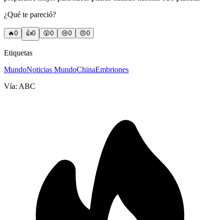
¿Qué te pareció?
🔥
0
👍
0
😲
0
😢
0
😠
0
Etiquetas
Mundo
Noticias Mundo
China
Embriones
Vía:
ABC