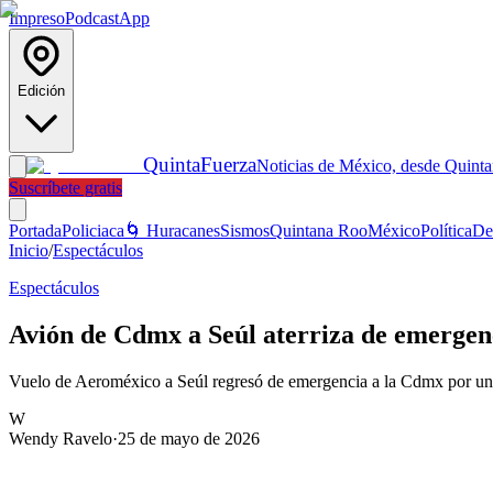
Impreso
Podcast
App
Edición
Quinta
Fuerza
Noticias de México, desde Quint
Suscríbete gratis
Portada
Policiaca
🌀 Huracanes
Sismos
Quintana Roo
México
Política
De
Inicio
/
Espectáculos
Espectáculos
Avión de Cdmx a Seúl aterriza de emergen
Vuelo de Aeroméxico a Seúl regresó de emergencia a la Cdmx por una 
W
Wendy Ravelo
·
25 de mayo de 2026