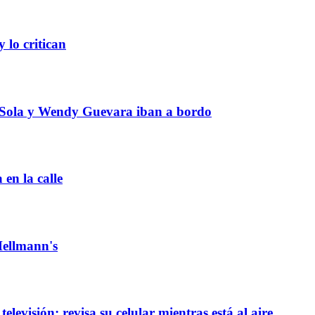
 lo critican
o Sola y Wendy Guevara iban a bordo
en la calle
Hellmann's
levisión; revisa su celular mientras está al aire