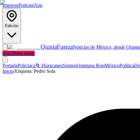
Impreso
Podcast
App
Edición
Quinta
Fuerza
Noticias de México, desde Quint
Suscríbete gratis
Portada
Policiaca
🌀 Huracanes
Sismos
Quintana Roo
México
Política
De
Inicio
/
Etiqueta:
Pedro Sola