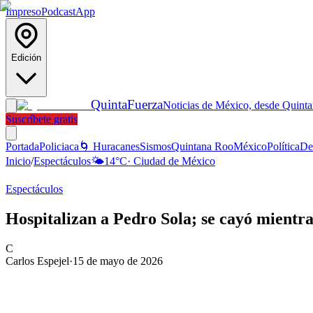
Impreso
Podcast
App
Edición
Quinta
Fuerza
Noticias de México, desde Quint
Suscríbete gratis
Portada
Policiaca
🌀 Huracanes
Sismos
Quintana Roo
México
Política
De
Inicio
/
Espectáculos
🌤️
14
°C
·
Ciudad de México
Espectáculos
Hospitalizan a Pedro Sola; se cayó mientra
C
Carlos Espejel
·
15 de mayo de 2026