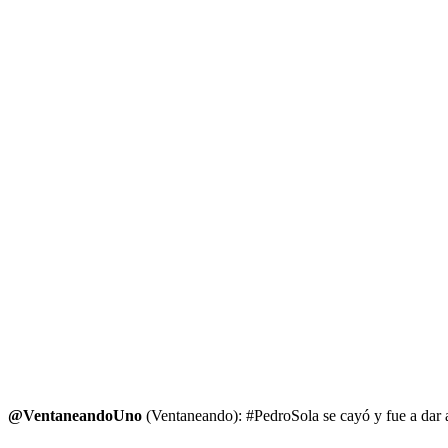
@VentaneandoUno
(Ventaneando): #PedroSola se cayó y fue a dar 