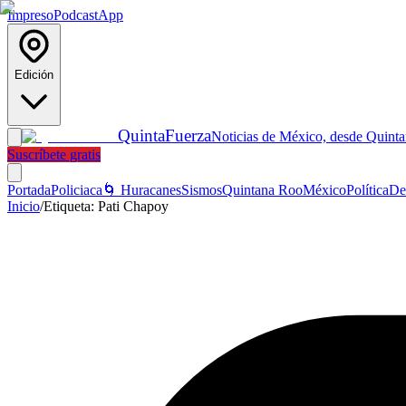
Impreso
Podcast
App
Edición
Quinta
Fuerza
Noticias de México, desde Quint
Suscríbete gratis
Portada
Policiaca
🌀 Huracanes
Sismos
Quintana Roo
México
Política
De
Inicio
/
Etiqueta:
Pati Chapoy