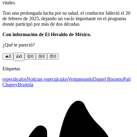
vitales.
Tras una prolongada lucha por su salud, el conductor falleció el 20
de febrero de 2025, dejando un vacío importante en el programa
donde participó por más de dos décadas.
Con información de El Heraldo de México.
¿Qué te pareció?
🔥
0
👍
0
😲
0
😢
0
😠
0
Etiquetas
espectáculos
Noticias espectáculos
Ventaneando
Daniel Bisogno
Pati
Chapoy
Brujería