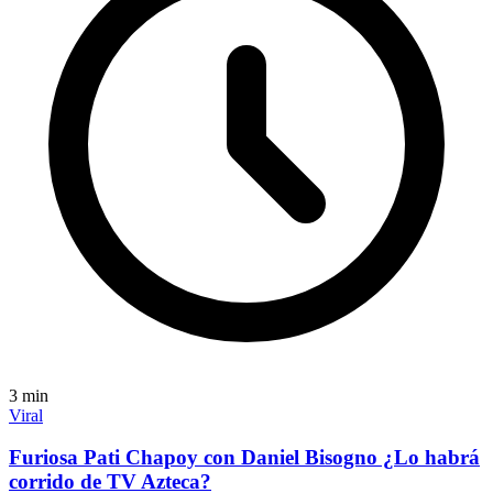
3
min
Viral
Furiosa Pati Chapoy con Daniel Bisogno ¿Lo habrá
corrido de TV Azteca?