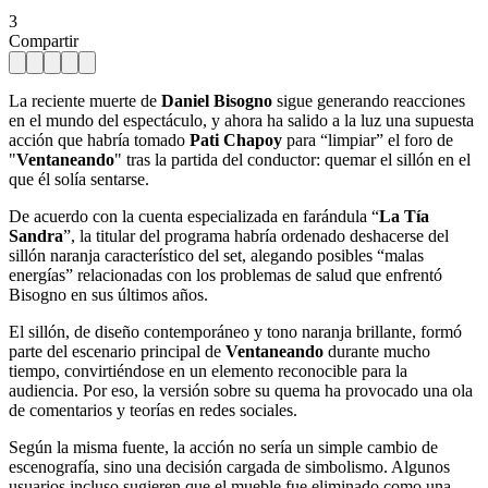
3
Compartir
La reciente muerte de
Daniel Bisogno
sigue generando reacciones
en el mundo del espectáculo, y ahora ha salido a la luz una supuesta
acción que habría tomado
Pati Chapoy
para “limpiar” el foro de
"
Ventaneando
" tras la partida del conductor: quemar el sillón en el
que él solía sentarse.
De acuerdo con la cuenta especializada en farándula “
La Tía
Sandra
”, la titular del programa habría ordenado deshacerse del
sillón naranja característico del set, alegando posibles “malas
energías” relacionadas con los problemas de salud que enfrentó
Bisogno en sus últimos años.
El sillón, de diseño contemporáneo y tono naranja brillante, formó
parte del escenario principal de
Ventaneando
durante mucho
tiempo, convirtiéndose en un elemento reconocible para la
audiencia. Por eso, la versión sobre su quema ha provocado una ola
de comentarios y teorías en redes sociales.
Según la misma fuente, la acción no sería un simple cambio de
escenografía, sino una decisión cargada de simbolismo. Algunos
usuarios incluso sugieren que el mueble fue eliminado como una