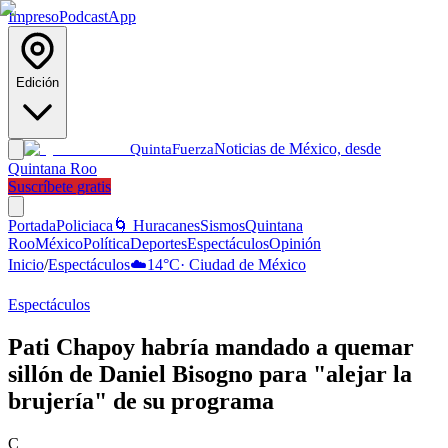
Impreso
Podcast
App
Edición
Noticias de México, desde
Quinta
Fuerza
Quintana Roo
Suscríbete gratis
Portada
Policiaca
🌀 Huracanes
Sismos
Quintana
Roo
México
Política
Deportes
Espectáculos
Opinión
Inicio
/
Espectáculos
☁️
14
°C
·
Ciudad de México
Espectáculos
Pati Chapoy habría mandado a quemar
sillón de Daniel Bisogno para "alejar la
brujería" de su programa
C