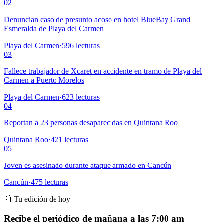
02
Denuncian caso de presunto acoso en hotel BlueBay Grand
Esmeralda de Playa del Carmen
Playa del Carmen
·
596
lecturas
03
Fallece trabajador de Xcaret en accidente en tramo de Playa del
Carmen a Puerto Morelos
Playa del Carmen
·
623
lecturas
04
Reportan a 23 personas desaparecidas en Quintana Roo
Quintana Roo
·
421
lecturas
05
Joven es asesinado durante ataque armado en Cancún
Cancún
·
475
lecturas
📰 Tu edición de hoy
Recibe el periódico de mañana a las 7:00 am