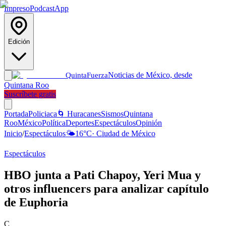
Impreso
Podcast
App
Edición
Noticias de México, desde
Quinta
Fuerza
Quintana Roo
Suscríbete gratis
Portada
Policiaca
🌀 Huracanes
Sismos
Quintana
Roo
México
Política
Deportes
Espectáculos
Opinión
Inicio
/
Espectáculos
🌤️
16
°C
·
Ciudad de México
Espectáculos
HBO junta a Pati Chapoy, Yeri Mua y
otros influencers para analizar capítulo
de Euphoria
C