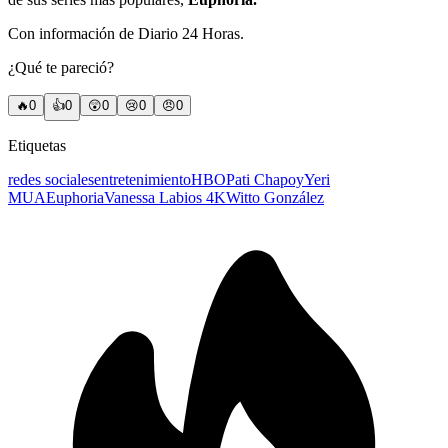
Con información de Diario 24 Horas.
¿Qué te pareció?
🔥
0
👍
0
😲
0
😢
0
😠
0
Etiquetas
redes sociales
entretenimiento
HBO
Pati Chapoy
Yeri
MUA
Euphoria
Vanessa Labios 4K
Witto González