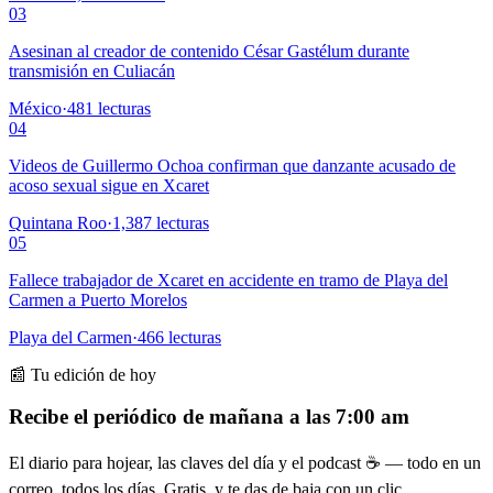
03
Asesinan al creador de contenido César Gastélum durante
transmisión en Culiacán
México
·
481
lecturas
04
Videos de Guillermo Ochoa confirman que danzante acusado de
acoso sexual sigue en Xcaret
Quintana Roo
·
1,387
lecturas
05
Fallece trabajador de Xcaret en accidente en tramo de Playa del
Carmen a Puerto Morelos
Playa del Carmen
·
466
lecturas
📰 Tu edición de hoy
Recibe el periódico de mañana a las 7:00 am
El diario para hojear, las claves del día y el podcast ☕ — todo en un
correo, todos los días. Gratis, y te das de baja con un clic.