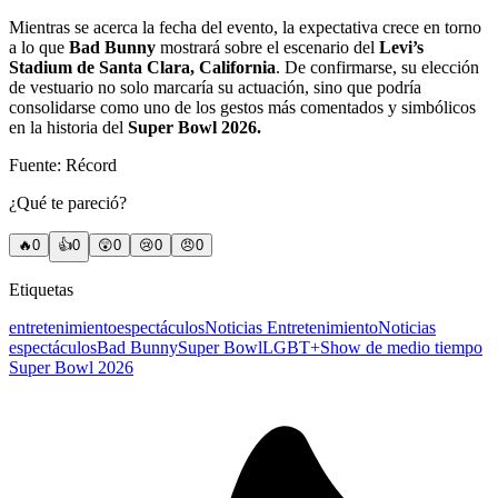
Mientras se acerca la fecha del evento, la expectativa crece en torno
a lo que
Bad Bunny
mostrará sobre el escenario del
Levi’s
Stadium de Santa Clara, California
. De confirmarse, su elección
de vestuario no solo marcaría su actuación, sino que podría
consolidarse como uno de los gestos más comentados y simbólicos
en la historia del
Super Bowl 2026.
Fuente: Récord
¿Qué te pareció?
🔥
0
👍
0
😲
0
😢
0
😠
0
Etiquetas
entretenimiento
espectáculos
Noticias Entretenimiento
Noticias
espectáculos
Bad Bunny
Super Bowl
LGBT+
Show de medio tiempo
Super Bowl 2026