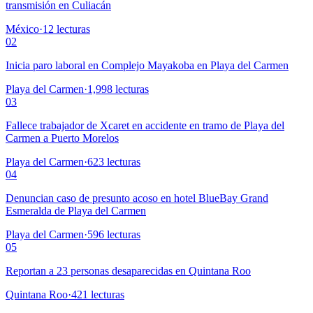
transmisión en Culiacán
México
·
12
lecturas
02
Inicia paro laboral en Complejo Mayakoba en Playa del Carmen
Playa del Carmen
·
1,998
lecturas
03
Fallece trabajador de Xcaret en accidente en tramo de Playa del
Carmen a Puerto Morelos
Playa del Carmen
·
623
lecturas
04
Denuncian caso de presunto acoso en hotel BlueBay Grand
Esmeralda de Playa del Carmen
Playa del Carmen
·
596
lecturas
05
Reportan a 23 personas desaparecidas en Quintana Roo
Quintana Roo
·
421
lecturas