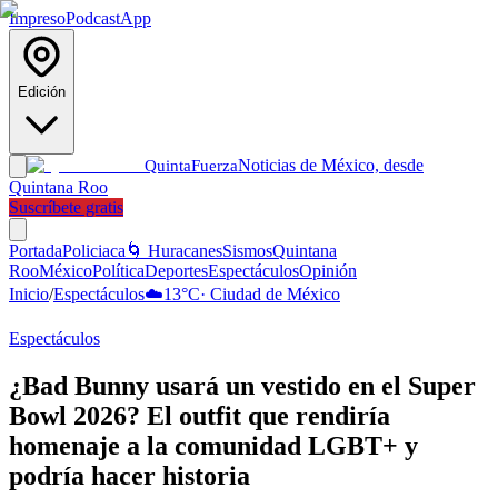
Impreso
Podcast
App
Edición
Noticias de México, desde
Quinta
Fuerza
Quintana Roo
Suscríbete gratis
Portada
Policiaca
🌀 Huracanes
Sismos
Quintana
Roo
México
Política
Deportes
Espectáculos
Opinión
Inicio
/
Espectáculos
☁️
13
°C
·
Ciudad de México
Espectáculos
¿Bad Bunny usará un vestido en el Super
Bowl 2026? El outfit que rendiría
homenaje a la comunidad LGBT+ y
podría hacer historia