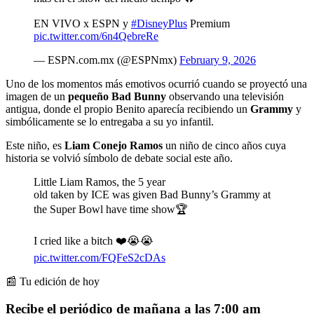
EN VIVO x ESPN y
#DisneyPlus
Premium
pic.twitter.com/6n4QebreRe
— ESPN.com.mx (@ESPNmx)
February 9, 2026
Uno de los momentos más emotivos ocurrió cuando se proyectó una
imagen de un
pequeño Bad Bunny
observando una televisión
antigua, donde el propio Benito aparecía recibiendo un
Grammy
y
simbólicamente se lo entregaba a su yo infantil.
Este niño, es
Liam Conejo Ramos
un niño de cinco años cuya
historia se volvió símbolo de debate social este año.
Little Liam Ramos, the 5 year
old taken by ICE was given Bad Bunny’s Grammy at
the Super Bowl have time show🏆
I cried like a bitch ❤️😭😭
pic.twitter.com/FQFeS2cDAs
📰 Tu edición de hoy
Recibe el periódico de mañana a las 7:00 am