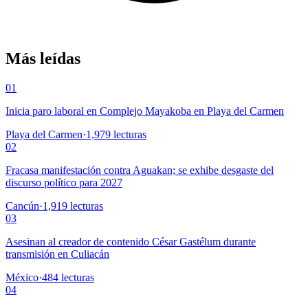
Más leídas
01
Inicia paro laboral en Complejo Mayakoba en Playa del Carmen
Playa del Carmen
·
1,979
lecturas
02
Fracasa manifestación contra Aguakan; se exhibe desgaste del
discurso político para 2027
Cancún
·
1,919
lecturas
03
Asesinan al creador de contenido César Gastélum durante
transmisión en Culiacán
México
·
484
lecturas
04