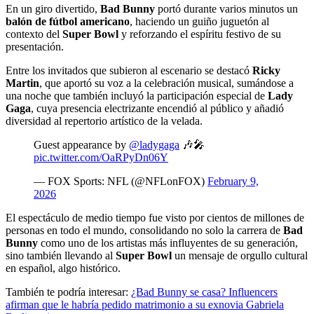
En un giro divertido,
Bad Bunny
portó durante varios minutos un
balón de fútbol americano
, haciendo un guiño juguetón al
contexto del
Super Bowl
y reforzando el espíritu festivo de su
presentación.
Entre los invitados que subieron al escenario se destacó
Ricky
Martin
, que aportó su voz a la celebración musical, sumándose a
una noche que también incluyó la participación especial de
Lady
Gaga
, cuya presencia electrizante encendió al público y añadió
diversidad al repertorio artístico de la velada.
Guest appearance by
@ladygaga
🎶🎤
pic.twitter.com/OaRPyDn06Y
— FOX Sports: NFL (@NFLonFOX)
February 9,
2026
El espectáculo de medio tiempo fue visto por cientos de millones de
personas en todo el mundo, consolidando no solo la carrera de
Bad
Bunny
como uno de los artistas más influyentes de su generación,
sino también llevando al
Super Bowl
un mensaje de orgullo cultural
en español, algo histórico.
También te podría interesar:
¿Bad Bunny se casa? Influencers
afirman que le habría pedido matrimonio a su exnovia Gabriela