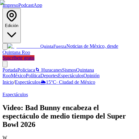
Impreso
Podcast
App
Edición
Noticias de México, desde
Quinta
Fuerza
Quintana Roo
Suscríbete gratis
Portada
Policiaca
🌀 Huracanes
Sismos
Quintana
Roo
México
Política
Deportes
Espectáculos
Opinión
Inicio
/
Espectáculos
🌦️
15
°C
·
Ciudad de México
Espectáculos
Video: Bad Bunny encabeza el
espectáculo de medio tiempo del Super
Bowl 2026
W