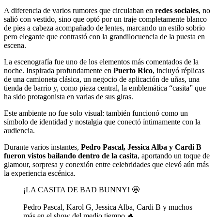
A diferencia de varios rumores que circulaban en
redes sociales
, no
salió con vestido, sino que optó por un traje completamente blanco
de pies a cabeza acompañado de lentes, marcando un estilo sobrio
pero elegante que contrastó con la grandilocuencia de la puesta en
escena.
La escenografía fue uno de los elementos más comentados de la
noche. Inspirada profundamente en
Puerto Rico
, incluyó réplicas
de una camioneta clásica, un negocio de aplicación de uñas, una
tienda de barrio y, como pieza central, la emblemática “casita” que
ha sido protagonista en varias de sus giras.
Este ambiente no fue solo visual: también funcionó como un
símbolo de identidad y nostalgia que conectó íntimamente con la
audiencia.
Durante varios instantes,
Pedro Pascal, Jessica Alba y Cardi B
fueron vistos bailando dentro de la casita
, aportando un toque de
glamour, sorpresa y conexión entre celebridades que elevó aún más
la experiencia escénica.
¡LA CASITA DE BAD BUNNY! 🤩
Pedro Pascal, Karol G, Jessica Alba, Cardi B y muchos
más en el show del medio tiempo 🔥