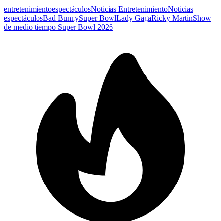
entretenimiento
espectáculos
Noticias Entretenimiento
Noticias
espectáculos
Bad Bunny
Super Bowl
Lady Gaga
Ricky Martin
Show
de medio tiempo Super Bowl 2026