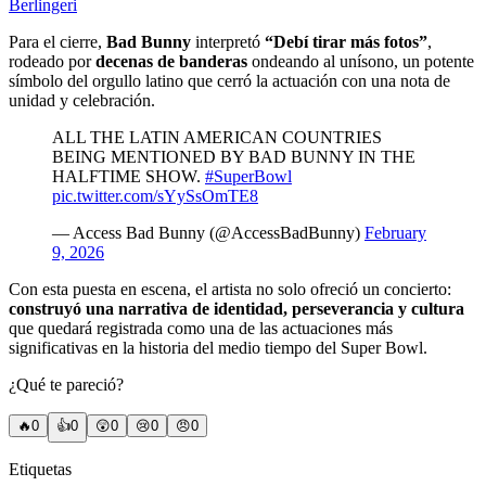
Berlingeri
Para el cierre,
Bad Bunny
interpretó
“Debí tirar más fotos”
,
rodeado por
decenas de banderas
ondeando al unísono, un potente
símbolo del orgullo latino que cerró la actuación con una nota de
unidad y celebración.
ALL THE LATIN AMERICAN COUNTRIES
BEING MENTIONED BY BAD BUNNY IN THE
HALFTIME SHOW.
#SuperBowl
pic.twitter.com/sYySsOmTE8
— Access Bad Bunny (@AccessBadBunny)
February
9, 2026
Con esta puesta en escena, el artista no solo ofreció un concierto:
construyó una narrativa de identidad, perseverancia y cultura
que quedará registrada como una de las actuaciones más
significativas en la historia del medio tiempo del Super Bowl.
¿Qué te pareció?
🔥
0
👍
0
😲
0
😢
0
😠
0
Etiquetas