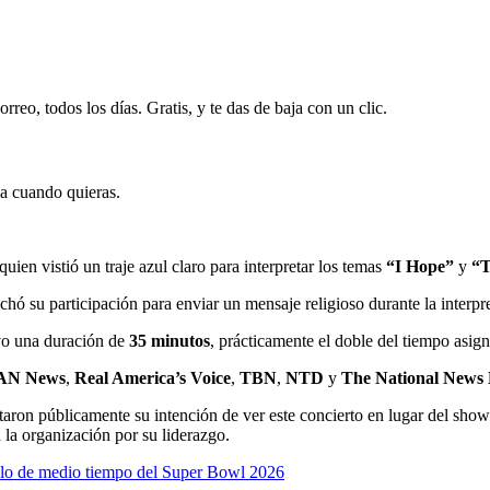
rreo, todos los días. Gratis, y te das de baja con un clic.
ja cuando quieras.
 quien vistió un traje azul claro para interpretar los temas
“I Hope”
y
“T
echó su participación para enviar un mensaje religioso durante la interp
vo una duración de
35 minutos
, prácticamente el doble del tiempo asig
AN News
,
Real America’s Voice
,
TBN
,
NTD
y
The National News
aron públicamente su intención de ver este concierto en lugar del show 
 la organización por su liderazgo.
lo de medio tiempo del Super Bowl 2026