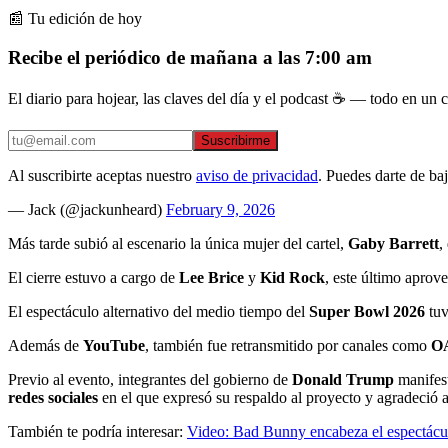
📰 Tu edición de hoy
Recibe el periódico de mañana a las 7:00 am
El diario para hojear, las claves del día y el podcast ☕ — todo en un co
Suscribirme
Al suscribirte aceptas nuestro
aviso de privacidad
. Puedes darte de ba
— Jack (@jackunheard)
February 9, 2026
Más tarde subió al escenario la única mujer del cartel,
Gaby Barrett
,
El cierre estuvo a cargo de
Lee Brice
y
Kid Rock
, este último aprov
El espectáculo alternativo del medio tiempo del
Super Bowl 2026
tu
Además de
YouTube
, también fue retransmitido por canales como
O
Previo al evento, integrantes del gobierno de
Donald Trump
manifest
redes sociales
en el que expresó su respaldo al proyecto y agradeció a
También te podría interesar:
Video: Bad Bunny encabeza el espectácu