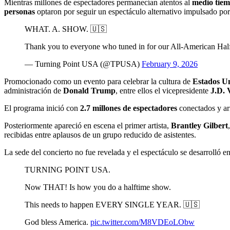
Mientras millones de espectadores permanecían atentos al
medio tie
personas
optaron por seguir un espectáculo alternativo impulsado po
WHAT. A. SHOW. 🇺🇸
Thank you to everyone who tuned in for our All-American Hal
— Turning Point USA (@TPUSA)
February 9, 2026
Promocionado como un evento para celebrar la cultura de
Estados U
administración de
Donald Trump
, entre ellos el vicepresidente
J.D. 
El programa inició con
2.7 millones de espectadores
conectados y arr
Posteriormente apareció en escena el primer artista,
Brantley Gilbert
recibidas entre aplausos de un grupo reducido de asistentes.
La sede del concierto no fue revelada y el espectáculo se desarrolló 
TURNING POINT USA.
Now THAT! Is how you do a halftime show.
This needs to happen EVERY SINGLE YEAR. 🇺🇸
God bless America.
pic.twitter.com/M8VDEoLObw