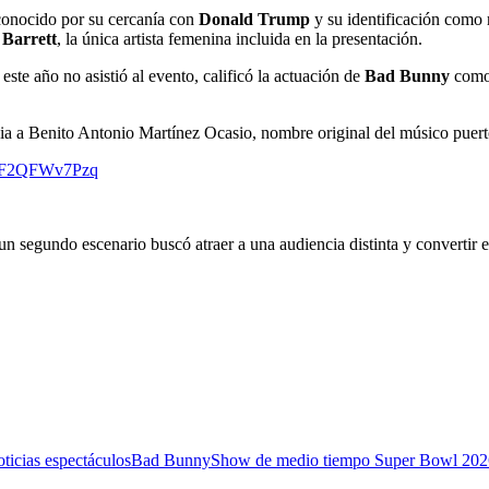
conocido por su cercanía con
Donald Trump
y su identificación como
Barrett
, la única artista femenina incluida en la presentación.
este año no asistió al evento, calificó la actuación de
Bad Bunny
como 
ncia a Benito Antonio Martínez Ocasio, nombre original del músico puer
om/F2QFWv7Pzq
 un segundo escenario buscó atraer a una audiencia distinta y convertir 
ticias espectáculos
Bad Bunny
Show de medio tiempo Super Bowl 202