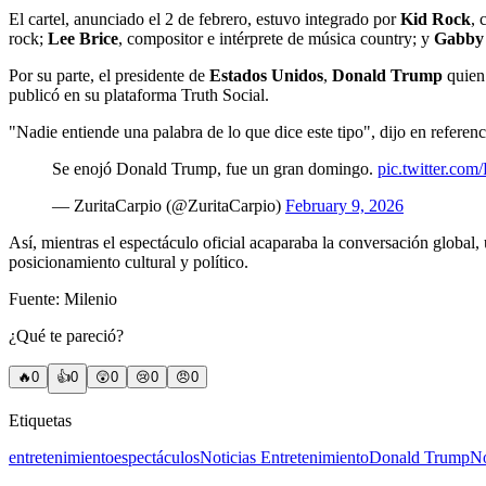
El cartel, anunciado el 2 de febrero, estuvo integrado por
Kid Rock
, 
rock;
Lee Brice
, compositor e intérprete de música country; y
Gabby 
Por su parte, el presidente de
Estados Unidos
,
Donald Trump
quien 
publicó en su plataforma Truth Social.
"Nadie entiende una palabra de lo que dice este tipo", dijo en refere
Se enojó Donald Trump, fue un gran domingo.
pic.twitter.c
— ZuritaCarpio (@ZuritaCarpio)
February 9, 2026
Así, mientras el espectáculo oficial acaparaba la conversación global,
posicionamiento cultural y político.
Fuente: Milenio
¿Qué te pareció?
🔥
0
👍
0
😲
0
😢
0
😠
0
Etiquetas
entretenimiento
espectáculos
Noticias Entretenimiento
Donald Trump
No