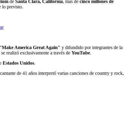
dium
de
Santa Clara, California
, más de
cinco millones de
 lo previsto.
qe
"Make America Great Again"
y difundido por integrantes de la
 se realizó exclusivamente a través de
YouTube
.
e
Estados Unidos
.
cantante de 41 años interpretó varias canciones de country y rock,