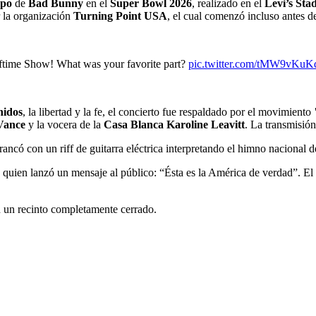
mpo
de
Bad Bunny
en el
Super Bowl 2026
, realizado en el
Levi’s Sta
r la organización
Turning Point USA
, el cual comenzó incluso antes de
ftime Show! What was your favorite part?
pic.twitter.com/tMW9vKuK
nidos
, la libertad y la fe, el concierto fue respaldado por el movimiento
Vance
y la vocera de la
Casa Blanca Karoline Leavitt
. La transmisión
ancó con un riff de guitarra eléctrica interpretando el himno nacional d
, quien lanzó un mensaje al público: “Ésta es la América de verdad”. El 
en un recinto completamente cerrado.