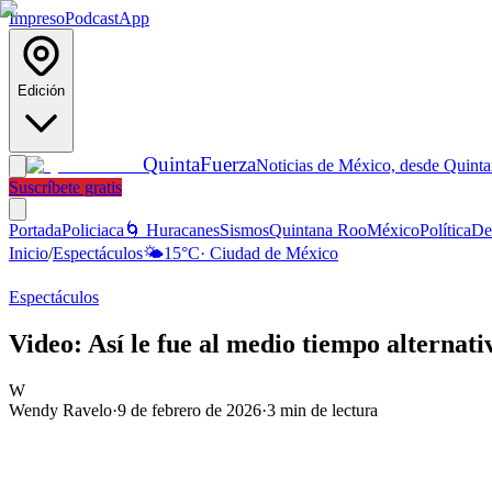
Impreso
Podcast
App
Edición
Quinta
Fuerza
Noticias de México, desde Quint
Suscríbete gratis
Portada
Policiaca
🌀 Huracanes
Sismos
Quintana Roo
México
Política
De
Inicio
/
Espectáculos
🌤️
15
°C
·
Ciudad de México
Espectáculos
Video: Así le fue al medio tiempo alterna
W
Wendy Ravelo
·
9 de febrero de 2026
·
3
min de lectura