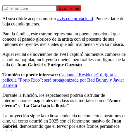
Suscribirme
Al suscribirte aceptas nuestro
aviso de privacidad
. Puedes darte de
baja cuando quieras.
Para la familia, este estreno representa un puente emocional que
conecta el pasado glorioso de la artista con el presente de sus
millones de oyentes mensuales que aún mantienen viva su música.
Aquel recital de noviembre de 1991 capturó momentos cumbres de
la cultura popular, incluyendo duetos memorables con figuras de la
talla de
Juan Gabriel
y
Enrique Guzmán
.
También te puede interesar:
Cantante "Residente" dirigirá la
película "Porto Rico"; será protagonizada por Bad Bunny y Javier
Bardem
Durante la función, los espectadores podrán disfrutar de
interpretaciones magistrales de clásicos inmortales como “
Amor
eterno
” y “
La Gata bajo la lluvia
”.
La proyección sigue la exitosa tendencia de conciertos póstumos en
cine, tal como ocurrió en 2025 con el fenómeno masivo de
Juan
Gabriel
, demostrando que el fervor por estos íconos permanece