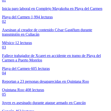
01
Inicia paro laboral en Complejo Mayakoba en Playa del Carmen
Playa del Carmen
·
1,994
lecturas
02
Asesinan al creador de contenido César Gastélum durante
transmisión en Culiacán
México
·
12
lecturas
03
Fallece trabajador de Xcaret en accidente en tramo de Playa del
Carmen a Puerto Morelos
Playa del Carmen
·
605
lecturas
04
Reportan a 23 personas desaparecidas en Quintana Roo
Quintana Roo
·
408
lecturas
05
Joven es asesinado durante ataque armado en Cancún