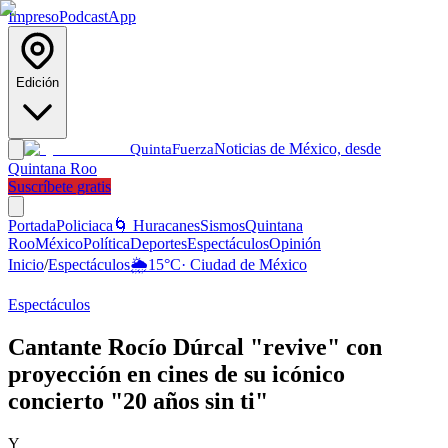
Impreso
Podcast
App
Edición
Noticias de México, desde
Quinta
Fuerza
Quintana Roo
Suscríbete gratis
Portada
Policiaca
🌀 Huracanes
Sismos
Quintana
Roo
México
Política
Deportes
Espectáculos
Opinión
Inicio
/
Espectáculos
🌦️
15
°C
·
Ciudad de México
Espectáculos
Cantante Rocío Dúrcal "revive" con
proyección en cines de su icónico
concierto "20 años sin ti"
Y