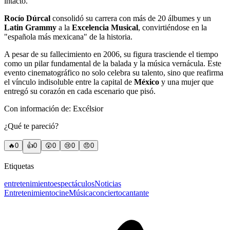
intacto.
Rocío Dúrcal
consolidó su carrera con más de 20 álbumes y un
Latin Grammy
a la
Excelencia Musical
, convirtiéndose en la
"española más mexicana" de la historia.
A pesar de su fallecimiento en 2006, su figura trasciende el tiempo
como un pilar fundamental de la balada y la música vernácula. Este
evento cinematográfico no solo celebra su talento, sino que reafirma
el vínculo indisoluble entre la capital de
México
y una mujer que
entregó su corazón en cada escenario que pisó.
Con información de: Excélsior
¿Qué te pareció?
🔥
0
👍
0
😲
0
😢
0
😠
0
Etiquetas
entretenimiento
espectáculos
Noticias
Entretenimiento
cine
Música
concierto
cantante