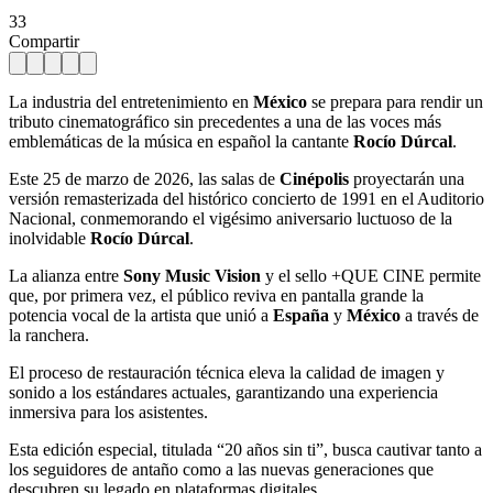
33
Compartir
La industria del entretenimiento en
México
se prepara para rendir un
tributo cinematográfico sin precedentes a una de las voces más
emblemáticas de la música en español la cantante
Rocío Dúrcal
.
Este 25 de marzo de 2026, las salas de
Cinépolis
proyectarán una
versión remasterizada del histórico concierto de 1991 en el Auditorio
Nacional, conmemorando el vigésimo aniversario luctuoso de la
inolvidable
Rocío Dúrcal
.
La alianza entre
Sony Music Vision
y el sello +QUE CINE permite
que, por primera vez, el público reviva en pantalla grande la
potencia vocal de la artista que unió a
España
y
México
a través de
la ranchera.
El proceso de restauración técnica eleva la calidad de imagen y
sonido a los estándares actuales, garantizando una experiencia
inmersiva para los asistentes.
Esta edición especial, titulada “20 años sin ti”, busca cautivar tanto a
los seguidores de antaño como a las nuevas generaciones que
descubren su legado en plataformas digitales.