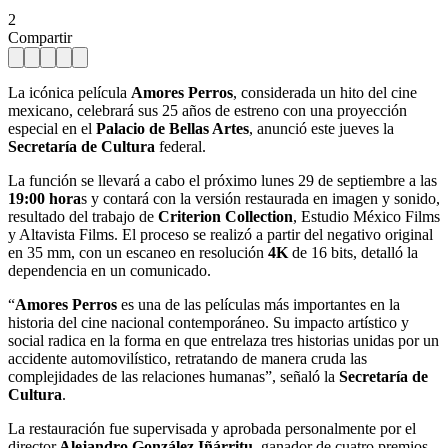
2
Compartir
La icónica película
Amores Perros
, considerada un hito del cine
mexicano, celebrará sus 25 años de estreno con una proyección
especial en el
Palacio de Bellas Artes
, anunció este jueves la
Secretaría de Cultura
federal.
La función se llevará a cabo el próximo lunes 29 de septiembre a las
19:00 hora
s y contará con la versión restaurada en imagen y sonido,
resultado del trabajo de
Criterion Collection
, Estudio México Films
y Altavista Films. El proceso se realizó a partir del negativo original
en 35 mm, con un escaneo en resolución
4K
de 16 bits, detalló la
dependencia en un comunicado.
“
Amores Perros
es una de las películas más importantes en la
historia del cine nacional contemporáneo. Su impacto artístico y
social radica en la forma en que entrelaza tres historias unidas por un
accidente automovilístico, retratando de manera cruda las
complejidades de las relaciones humanas”, señaló la
Secretaría de
Cultura
.
La restauración fue supervisada y aprobada personalmente por el
director
Alejandro González Iñárritu
, ganador de cuatro premios