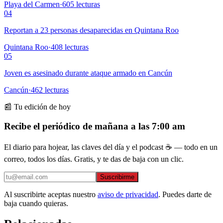
Playa del Carmen
·
605
lecturas
04
Reportan a 23 personas desaparecidas en Quintana Roo
Quintana Roo
·
408
lecturas
05
Joven es asesinado durante ataque armado en Cancún
Cancún
·
462
lecturas
📰 Tu edición de hoy
Recibe el periódico de mañana a las 7:00 am
El diario para hojear, las claves del día y el podcast ☕ — todo en un
correo, todos los días. Gratis, y te das de baja con un clic.
Suscribirme
Al suscribirte aceptas nuestro
aviso de privacidad
. Puedes darte de
baja cuando quieras.