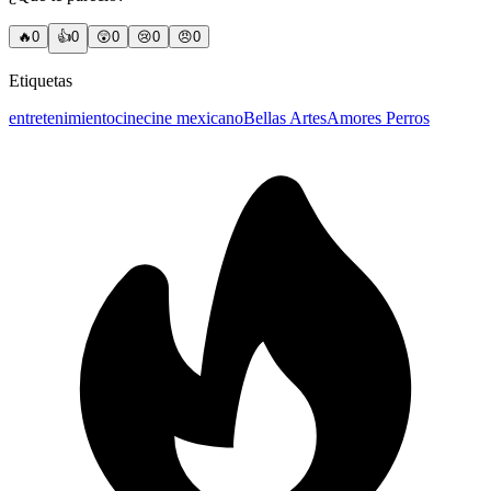
🔥
0
👍
0
😲
0
😢
0
😠
0
Etiquetas
entretenimiento
cine
cine mexicano
Bellas Artes
Amores Perros