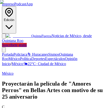
Impreso
Podcast
App
Edición
Noticias de México, desde
Quinta
Fuerza
Quintana Roo
Suscríbete gratis
Portada
Policiaca
🌀 Huracanes
Sismos
Quintana
Roo
México
Política
Deportes
Espectáculos
Opinión
Inicio
/
México
🌤️
22
°C
·
Ciudad de México
México
Proyectarán la película de "Amores
Perros" en Bellas Artes con motivo de su
25 aniversario
C