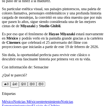
su paso de la niñez a la madurez.
Su particular estética visual, sus paisajes pintorescos, una paleta de
colores llamativa, personajes emblemáticos y una profunda historia
cargada de moralejas, la convirtió en una obra maestra que por más
que pasen lo años, sigue siendo considerada una de las mejores
cintas de de
Miyazaki
y
Studio Ghibli
.
Es por eso que el fenómeno de
Hayao Miyazaki
estará nuevamente
en
México
y podrás verlo en la pantalla grande gracias a la cartelera
de
Cinemex
que celebrará el 25 aniversario del filme con
proyecciones que iniciarán a partir de este 19 de febrero de 2026.
Sin duda, la oportunidad perfecta para revivir este clásico o
descubrir esta fascinante historia por primera vez en tu vida.
Con información de: Sensacine
¿Qué te pareció?
🔥
0
👍
0
😲
0
😢
0
😠
0
Etiquetas
México
Noticias México
entretenimiento
Noticias
Entretenimiento
cine
El viaje de Chihiro