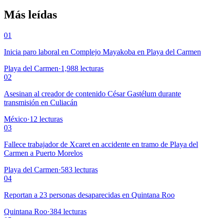
Más leídas
01
Inicia paro laboral en Complejo Mayakoba en Playa del Carmen
Playa del Carmen
·
1,988
lecturas
02
Asesinan al creador de contenido César Gastélum durante
transmisión en Culiacán
México
·
12
lecturas
03
Fallece trabajador de Xcaret en accidente en tramo de Playa del
Carmen a Puerto Morelos
Playa del Carmen
·
583
lecturas
04
Reportan a 23 personas desaparecidas en Quintana Roo
Quintana Roo
·
384
lecturas