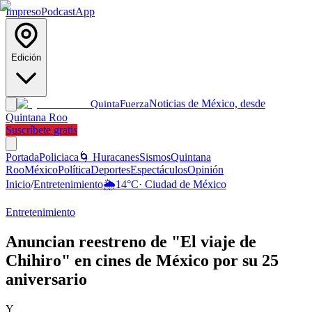
Impreso
Podcast
App
Edición
Noticias de México, desde
Quinta
Fuerza
Quintana Roo
Suscríbete gratis
Portada
Policiaca
🌀 Huracanes
Sismos
Quintana
Roo
México
Política
Deportes
Espectáculos
Opinión
Inicio
/
Entretenimiento
🌦️
14
°C
·
Ciudad de México
Entretenimiento
Anuncian reestreno de "El viaje de
Chihiro" en cines de México por su 25
aniversario
Y