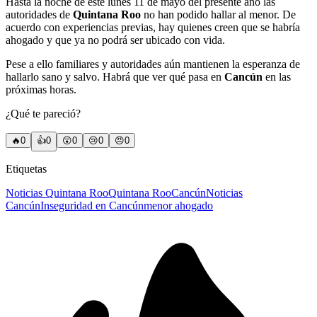
Hasta la noche de este lunes 11 de mayo del presente año las
autoridades de
Quintana Roo
no han podido hallar al menor. De
acuerdo con experiencias previas, hay quienes creen que se habría
ahogado y que ya no podrá ser ubicado con vida.
Pese a ello familiares y autoridades aún mantienen la esperanza de
hallarlo sano y salvo. Habrá que ver qué pasa en
Cancún
en las
próximas horas.
¿Qué te pareció?
🔥
0
👍
0
😲
0
😢
0
😠
0
Etiquetas
Noticias Quintana Roo
Quintana Roo
Cancún
Noticias
Cancún
Inseguridad en Cancún
menor ahogado