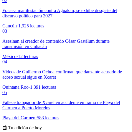
02
Fracasa manifestación contra Aguakan; se exhibe desgaste del
discurso político para 2027
Cancún
·
1,925
lecturas
03
Asesinan al creador de contenido César Gastélum durante
transmisión en Culiacán
México
·
12
lecturas
04
Videos de Guillermo Ochoa confirman que danzante acusado de
acoso sexual sigue en Xcaret
Quintana Roo
·
1,391
lecturas
05
Fallece trabajador de Xcaret en accidente en tramo de Playa del
Carmen a Puerto Morelos
Playa del Carmen
·
583
lecturas
📰 Tu edición de hoy