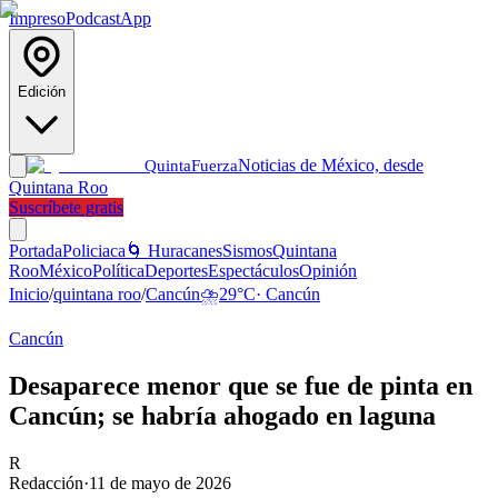
Impreso
Podcast
App
Edición
Noticias de México, desde
Quinta
Fuerza
Quintana Roo
Suscríbete gratis
Portada
Policiaca
🌀 Huracanes
Sismos
Quintana
Roo
México
Política
Deportes
Espectáculos
Opinión
Inicio
/
quintana roo
/
Cancún
⛈️
29
°C
·
Cancún
Cancún
Desaparece menor que se fue de pinta en
Cancún; se habría ahogado en laguna
R
Redacción
·
11 de mayo de 2026