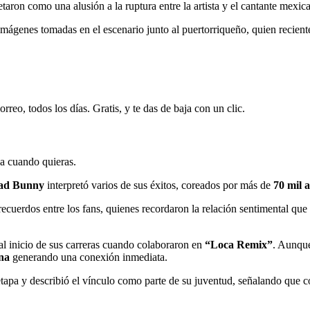
aron como una alusión a la ruptura entre la artista y el cantante mexic
mágenes tomadas en el escenario junto al puertorriqueño, quien recien
rreo, todos los días. Gratis, y te das de baja con un clic.
ja cuando quieras.
ad Bunny
interpretó varios de sus éxitos, coreados por más de
70 mil a
ecuerdos entre los fans, quienes recordaron la relación sentimental qu
al inicio de sus carreras cuando colaboraron en
“Loca Remix”
. Aunque
ina
generando una conexión inmediata.
etapa y describió el vínculo como parte de su juventud, señalando que 