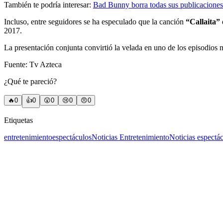
También te podría interesar:
Bad Bunny borra todas sus publicaciones 
Incluso, entre seguidores se ha especulado que la canción
“Callaita”
2017.
La presentación conjunta convirtió la velada en uno de los episodios 
Fuente: Tv Azteca
¿Qué te pareció?
🔥
0
👍
0
😲
0
😢
0
😠
0
Etiquetas
entretenimiento
espectáculos
Noticias Entretenimiento
Noticias espectá