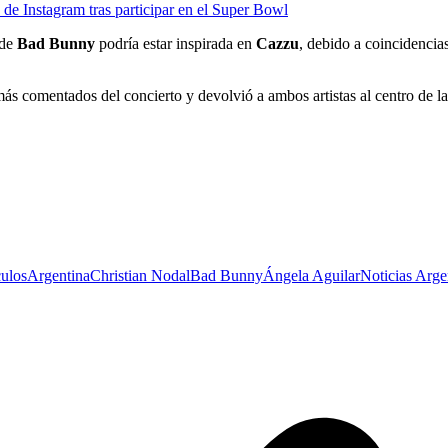
de Instagram tras participar en el Super Bowl
de
Bad Bunny
podría estar inspirada en
Cazzu
, debido a coincidencia
más comentados del concierto y devolvió a ambos artistas al centro de la
culos
Argentina
Christian Nodal
Bad Bunny
Ángela Aguilar
Noticias Arge