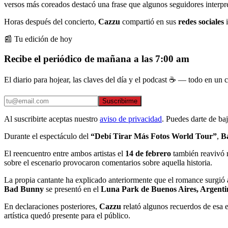
versos más coreados destacó una frase que algunos seguidores interpret
Horas después del concierto,
Cazzu
compartió en sus
redes sociales
i
📰 Tu edición de hoy
Recibe el periódico de mañana a las 7:00 am
El diario para hojear, las claves del día y el podcast ☕ — todo en un co
Suscribirme
Al suscribirte aceptas nuestro
aviso de privacidad
. Puedes darte de ba
Durante el espectáculo del
“Debí Tirar Más Fotos World Tour”
,
B
El reencuentro entre ambos artistas el
14 de febrero
también reavivó r
sobre el escenario provocaron comentarios sobre aquella historia.
La propia cantante ha explicado anteriormente que el romance surgió 
Bad Bunny
se presentó en el
Luna Park de Buenos Aires, Argent
En declaraciones posteriores,
Cazzu
relató algunos recuerdos de esa 
artística quedó presente para el público.