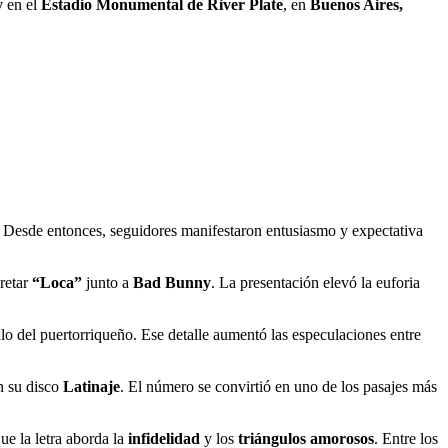
y
en el
Estadio Monumental de River Plate
, en
Buenos Aires,
o. Desde entonces, seguidores manifestaron entusiasmo y expectativa
pretar
“Loca”
junto a
Bad Bunny
. La presentación elevó la euforia
ulo del puertorriqueño. Ese detalle aumentó las especulaciones entre
n su disco
Latinaje
. El número se convirtió en uno de los pasajes más
que la letra aborda la
infidelidad
y los
triángulos amorosos
. Entre los