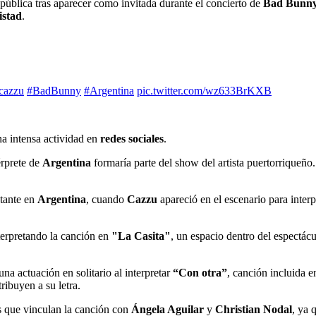
 pública tras aparecer como invitada durante el concierto de
Bad Bunn
istad
.
cazzu
#BadBunny
#Argentina
pic.twitter.com/wz633BrKXB
na intensa actividad en
redes sociales
.
érprete de
Argentina
formaría parte del show del artista puertorriqueñ
ntante en
Argentina
, cuando
Cazzu
apareció en el escenario para inter
nterpretando la canción en
"La Casita"
, un espacio dentro del espectác
a actuación en solitario al interpretar
“Con otra”
, canción incluida e
ribuyen a su letra.
es que vinculan la canción con
Ángela Aguilar
y
Christian Nodal
, ya 