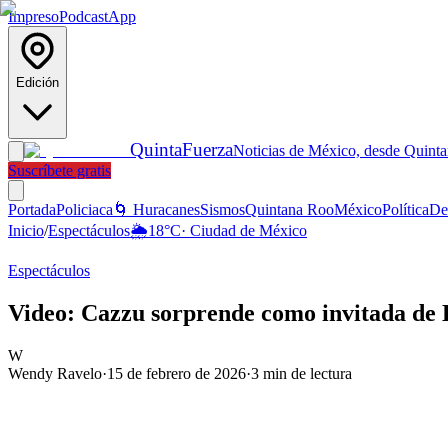
Impreso
Podcast
App
Edición
Quinta
Fuerza
Noticias de México, desde Quint
Suscríbete gratis
Portada
Policiaca
🌀 Huracanes
Sismos
Quintana Roo
México
Política
De
Inicio
/
Espectáculos
🌦️
18
°C
·
Ciudad de México
Espectáculos
Video: Cazzu sorprende como invitada de 
W
Wendy Ravelo
·
15 de febrero de 2026
·
3
min de lectura