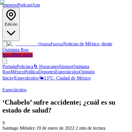
Impreso
Podcast
App
Edición
Noticias de México, desde
Quinta
Fuerza
Quintana Roo
Suscríbete gratis
Portada
Policiaca
🌀 Huracanes
Sismos
Quintana
Roo
México
Política
Deportes
Espectáculos
Opinión
Inicio
/
Espectáculos
🌤️
13
°C
·
Ciudad de México
Espectáculos
‘Chabelo’ sufre accidente; ¿cuál es su
estado de salud?
S
Santiago Méndez
·
19 de enero de 2022
·
2
min de lectura