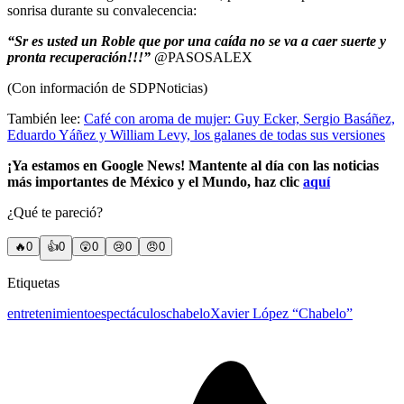
sonrisa durante su convalecencia:
“Sr es usted un Roble que por una caída no se va a caer suerte y
pronta recuperación!!!”
@PASOSALEX
(Con información de SDPNoticias)
También lee:
Café con aroma de mujer: Guy Ecker, Sergio Basáñez,
Eduardo Yáñez y William Levy, los galanes de todas sus versiones
¡Ya estamos en Google News! Mantente al día con las noticias
más importantes de México y el Mundo, haz clic
aquí
¿Qué te pareció?
🔥
0
👍
0
😲
0
😢
0
😠
0
Etiquetas
entretenimiento
espectáculos
chabelo
Xavier López “Chabelo”