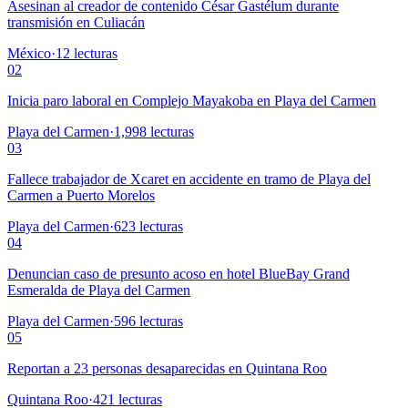
Asesinan al creador de contenido César Gastélum durante
transmisión en Culiacán
México
·
12
lecturas
02
Inicia paro laboral en Complejo Mayakoba en Playa del Carmen
Playa del Carmen
·
1,998
lecturas
03
Fallece trabajador de Xcaret en accidente en tramo de Playa del
Carmen a Puerto Morelos
Playa del Carmen
·
623
lecturas
04
Denuncian caso de presunto acoso en hotel BlueBay Grand
Esmeralda de Playa del Carmen
Playa del Carmen
·
596
lecturas
05
Reportan a 23 personas desaparecidas en Quintana Roo
Quintana Roo
·
421
lecturas