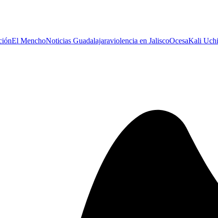
ción
El Mencho
Noticias Guadalajara
violencia en Jalisco
Ocesa
Kali Uch