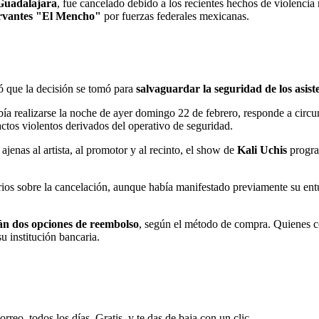
Guadalajara
, fue cancelado debido a los recientes hechos de violencia
ervantes "El Mencho"
por fuerzas federales mexicanas.
mó que la decisión se tomó para
salvaguardar la seguridad de los asiste
ía realizarse la noche de ayer domingo 22 de febrero, responde a circun
tos violentos derivados del operativo de seguridad.
ajenas al artista, al promotor y al recinto, el show de
Kali Uchis
progra
os sobre la cancelación, aunque había manifestado previamente su ent
án dos opciones de reembolso
, según el método de compra. Quienes co
u institución bancaria.
rreo, todos los días. Gratis, y te das de baja con un clic.