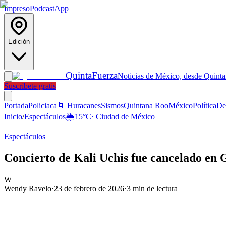
Impreso
Podcast
App
Edición
Quinta
Fuerza
Noticias de México, desde Quint
Suscríbete gratis
Portada
Policiaca
🌀 Huracanes
Sismos
Quintana Roo
México
Política
De
Inicio
/
Espectáculos
🌦️
15
°C
·
Ciudad de México
Espectáculos
Concierto de Kali Uchis fue cancelado en 
W
Wendy Ravelo
·
23 de febrero de 2026
·
3
min de lectura