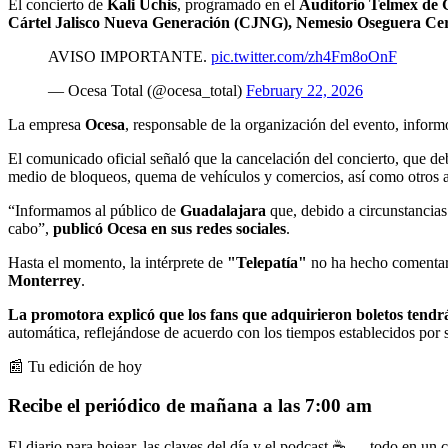
El concierto de
Kali Uchis
, programado en el
Auditorio Telmex de 
Cártel Jalisco Nueva Generación (CJNG), Nemesio Oseguera C
AVISO IMPORTANTE.
pic.twitter.com/zh4Fm8oOnF
— Ocesa Total (@ocesa_total)
February 22, 2026
La empresa
Ocesa
, responsable de la organización del evento, infor
El comunicado oficial señaló que la cancelación del concierto, que deb
medio de bloqueos, quema de vehículos y comercios, así como otros ac
“Informamos al público de
Guadalajara
que, debido a circunstancias 
cabo”,
publicó Ocesa en sus redes sociales
.
Hasta el momento, la intérprete de
"Telepatía"
no ha hecho comentari
Monterrey
.
La promotora explicó que los fans que adquirieron boletos tendr
automática, reflejándose de acuerdo con los tiempos establecidos por s
📰 Tu edición de hoy
Recibe el periódico de mañana a las 7:00 am
El diario para hojear, las claves del día y el podcast ☕ — todo en un co