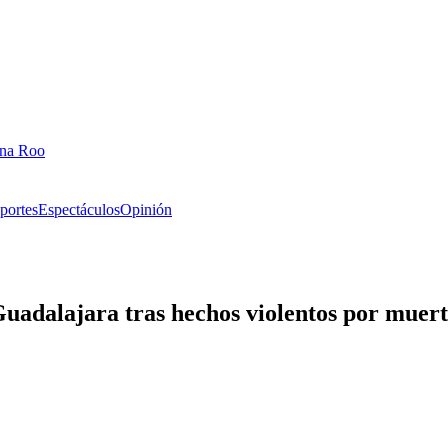
ana Roo
portes
Espectáculos
Opinión
Guadalajara tras hechos violentos por mue