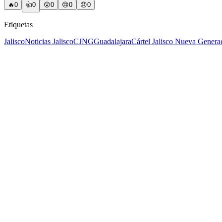
🔥
0
👍
0
😲
0
😢
0
😠
0
Etiquetas
Jalisco
Noticias Jalisco
CJNG
Guadalajara
Cártel Jalisco Nueva Genera