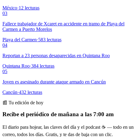
México
·
12
lecturas
03
Fallece trabajador de Xcaret en accidente en tramo de Playa del
Carmen a Puerto Morelos
Playa del Carmen
·
583
lecturas
04
Reportan a 23 personas desaparecidas en Quintana Roo
Quintana Roo
·
384
lecturas
05
Joven es asesinado durante ataque armado en Cancún
Cancún
·
432
lecturas
📰 Tu edición de hoy
Recibe el periódico de mañana a las 7:00 am
El diario para hojear, las claves del día y el podcast ☕ — todo en un
correo, todos los días. Gratis, y te das de baja con un clic.