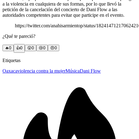
a la violencia en cualquiera de sus formas, por lo que llevó la
petición de la cancelación del concierto de Dani Flow a las
autoridades competentes para evitar que participe en el evento.
https://twitter.com/anahisarmientop/status/1824147121706242
¿Qué te pareció?
🔥
0
👍
0
😲
0
😢
0
😠
0
Etiquetas
Oaxaca
violencia contra la mujer
Música
Dani Flow