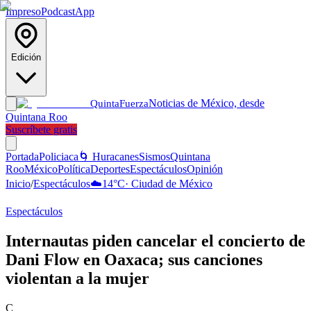
Impreso
Podcast
App
Edición
Noticias de México, desde
Quinta
Fuerza
Quintana Roo
Suscríbete gratis
Portada
Policiaca
🌀 Huracanes
Sismos
Quintana
Roo
México
Política
Deportes
Espectáculos
Opinión
Inicio
/
Espectáculos
☁️
14
°C
·
Ciudad de México
Espectáculos
Internautas piden cancelar el concierto de
Dani Flow en Oaxaca; sus canciones
violentan a la mujer
C