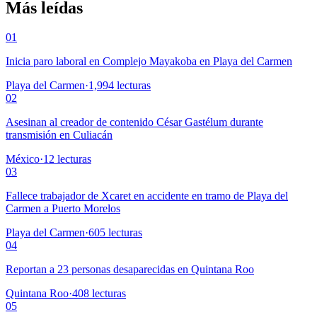
Más leídas
01
Inicia paro laboral en Complejo Mayakoba en Playa del Carmen
Playa del Carmen
·
1,994
lecturas
02
Asesinan al creador de contenido César Gastélum durante
transmisión en Culiacán
México
·
12
lecturas
03
Fallece trabajador de Xcaret en accidente en tramo de Playa del
Carmen a Puerto Morelos
Playa del Carmen
·
605
lecturas
04
Reportan a 23 personas desaparecidas en Quintana Roo
Quintana Roo
·
408
lecturas
05