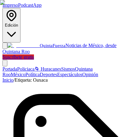
Impreso
Podcast
App
Edición
Noticias de México, desde
Quinta
Fuerza
Quintana Roo
Suscríbete gratis
Portada
Policiaca
🌀 Huracanes
Sismos
Quintana
Roo
México
Política
Deportes
Espectáculos
Opinión
Inicio
/
Etiqueta:
Oaxaca