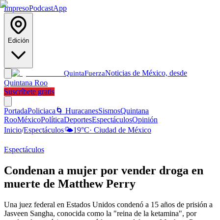
Impreso
Podcast
App
Edición
Noticias de México, desde
Quinta
Fuerza
Quintana Roo
Suscríbete gratis
Portada
Policiaca
🌀 Huracanes
Sismos
Quintana
Roo
México
Política
Deportes
Espectáculos
Opinión
Inicio
/
Espectáculos
🌤️
19
°C
·
Ciudad de México
Espectáculos
Condenan a mujer por vender droga en
muerte de Matthew Perry
Una juez federal en Estados Unidos condenó a 15 años de prisión a
Jasveen Sangha, conocida como la "reina de la ketamina", por