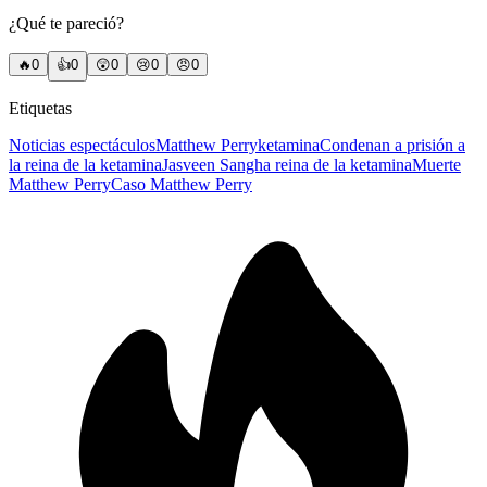
¿Qué te pareció?
🔥
0
👍
0
😲
0
😢
0
😠
0
Etiquetas
Noticias espectáculos
Matthew Perry
ketamina
Condenan a prisión a
la reina de la ketamina
Jasveen Sangha reina de la ketamina
Muerte
Matthew Perry
Caso Matthew Perry