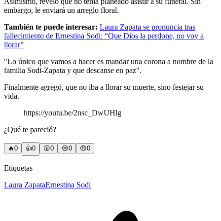
Asimismo, reveló que no tenía planeado asistir a su funeral. Sin
embargo, le enviará un arreglo floral.
También te puede interesar:
Laura Zapata se pronuncia tras
fallecimiento de Ernestina Sodi: “Que Dios la perdone, no voy a
llorar”
"Lo único que vamos a hacer es mandar una corona a nombre de la
familia Sodi-Zapata y que descanse en paz".
Finalmente agregó, que no iba a llorar su muerte, sino festejar su
vida.
https://youtu.be/2nsc_DwUHlg
¿Qué te pareció?
🔥
0
👍
0
😲
0
😢
0
😠
0
Etiquetas
Laura Zapata
Ernestina Sodi