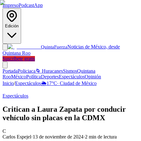
Impreso
Podcast
App
Edición
Noticias de México, desde
Quinta
Fuerza
Quintana Roo
Suscríbete gratis
Portada
Policiaca
🌀 Huracanes
Sismos
Quintana
Roo
México
Política
Deportes
Espectáculos
Opinión
Inicio
/
Espectáculos
🌦️
17
°C
·
Ciudad de México
Espectáculos
Critican a Laura Zapata por conducir
vehículo sin placas en la CDMX
C
Carlos Espejel
·
13 de noviembre de 2024
·
2
min de lectura