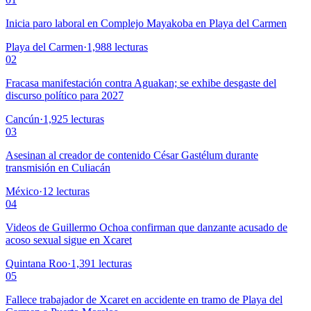
Inicia paro laboral en Complejo Mayakoba en Playa del Carmen
Playa del Carmen
·
1,988
lecturas
02
Fracasa manifestación contra Aguakan; se exhibe desgaste del
discurso político para 2027
Cancún
·
1,925
lecturas
03
Asesinan al creador de contenido César Gastélum durante
transmisión en Culiacán
México
·
12
lecturas
04
Videos de Guillermo Ochoa confirman que danzante acusado de
acoso sexual sigue en Xcaret
Quintana Roo
·
1,391
lecturas
05
Fallece trabajador de Xcaret en accidente en tramo de Playa del