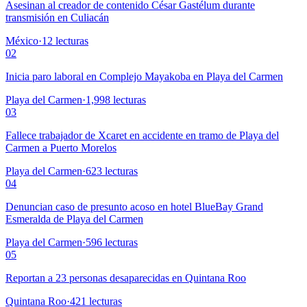
Asesinan al creador de contenido César Gastélum durante
transmisión en Culiacán
México
·
12
lecturas
02
Inicia paro laboral en Complejo Mayakoba en Playa del Carmen
Playa del Carmen
·
1,998
lecturas
03
Fallece trabajador de Xcaret en accidente en tramo de Playa del
Carmen a Puerto Morelos
Playa del Carmen
·
623
lecturas
04
Denuncian caso de presunto acoso en hotel BlueBay Grand
Esmeralda de Playa del Carmen
Playa del Carmen
·
596
lecturas
05
Reportan a 23 personas desaparecidas en Quintana Roo
Quintana Roo
·
421
lecturas