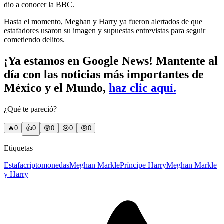
dio a conocer la BBC.
Hasta el momento, Meghan y Harry ya fueron alertados de que
estafadores usaron su imagen y supuestas entrevistas para seguir
cometiendo delitos.
¡Ya estamos en Google News! Mantente al
día con las noticias más importantes de
México y el Mundo,
haz clic aquí.
¿Qué te pareció?
🔥
0
👍
0
😲
0
😢
0
😠
0
Etiquetas
Estafa
criptomonedas
Meghan Markle
Príncipe Harry
Meghan Markle
y Harry