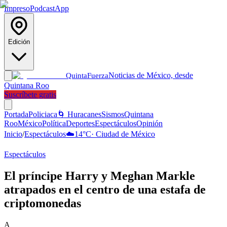
Impreso
Podcast
App
Edición
Noticias de México, desde
Quinta
Fuerza
Quintana Roo
Suscríbete gratis
Portada
Policiaca
🌀 Huracanes
Sismos
Quintana
Roo
México
Política
Deportes
Espectáculos
Opinión
Inicio
/
Espectáculos
☁️
14
°C
·
Ciudad de México
Espectáculos
El príncipe Harry y Meghan Markle
atrapados en el centro de una estafa de
criptomonedas
A