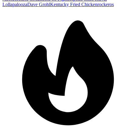
Lollapalooza
Dave Grohl
Kentucky Fried Chicken
rockeros