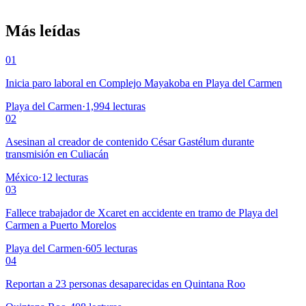
Más leídas
01
Inicia paro laboral en Complejo Mayakoba en Playa del Carmen
Playa del Carmen
·
1,994
lecturas
02
Asesinan al creador de contenido César Gastélum durante
transmisión en Culiacán
México
·
12
lecturas
03
Fallece trabajador de Xcaret en accidente en tramo de Playa del
Carmen a Puerto Morelos
Playa del Carmen
·
605
lecturas
04
Reportan a 23 personas desaparecidas en Quintana Roo