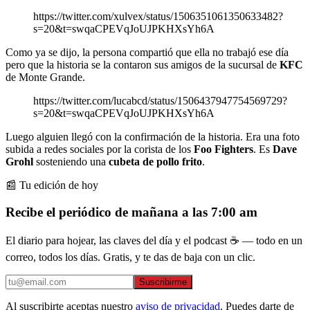
https://twitter.com/xulvex/status/1506351061350633482?
s=20&t=swqaCPEVqJoUJPKHXsYh6A
Como ya se dijo, la persona compartió que ella no trabajó ese día
pero que la historia se la contaron sus amigos de la sucursal de
KFC
de Monte Grande.
https://twitter.com/lucabcd/status/1506437947754569729?
s=20&t=swqaCPEVqJoUJPKHXsYh6A
Luego alguien llegó con la confirmación de la historia. Era una foto
subida a redes sociales por la corista de los
Foo Fighters
. Es
Dave
Grohl
sosteniendo una
cubeta de pollo frito
.
📰 Tu edición de hoy
Recibe el periódico de mañana a las 7:00 am
El diario para hojear, las claves del día y el podcast ☕ — todo en un
correo, todos los días. Gratis, y te das de baja con un clic.
Suscribirme
Al suscribirte aceptas nuestro
aviso de privacidad
. Puedes darte de