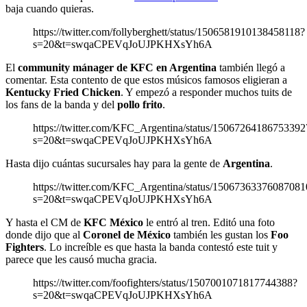
baja cuando quieras.
https://twitter.com/follyberghett/status/1506581910138458118?
s=20&t=swqaCPEVqJoUJPKHXsYh6A
El
community mánager de KFC en Argentina
también llegó a
comentar. Esta contento de que estos músicos famosos eligieran a
Kentucky Fried Chicken
. Y empezó a responder muchos tuits de
los fans de la banda y del
pollo frito
.
https://twitter.com/KFC_Argentina/status/1506726418675339
s=20&t=swqaCPEVqJoUJPKHXsYh6A
Hasta dijo cuántas sucursales hay para la gente de
Argentina
.
https://twitter.com/KFC_Argentina/status/1506736337608708
s=20&t=swqaCPEVqJoUJPKHXsYh6A
Y hasta el CM de
KFC México
le entró al tren. Editó una foto
donde dijo que al
Coronel de México
también les gustan los
Foo
Fighters
. Lo increíble es que hasta la banda contestó este tuit y
parece que les causó mucha gracia.
https://twitter.com/foofighters/status/1507001071817744388?
s=20&t=swqaCPEVqJoUJPKHXsYh6A