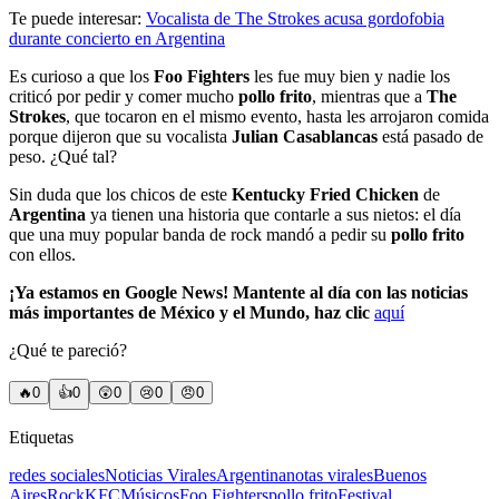
Te puede interesar:
Vocalista de The Strokes acusa gordofobia
durante concierto en Argentina
Es curioso a que los
Foo Fighters
les fue muy bien y nadie los
criticó por pedir y comer mucho
pollo frito
, mientras que a
The
Strokes
, que tocaron en el mismo evento, hasta les arrojaron comida
porque dijeron que su vocalista
Julian Casablancas
está pasado de
peso. ¿Qué tal?
Sin duda que los chicos de este
Kentucky Fried Chicken
de
Argentina
ya tienen una historia que contarle a sus nietos: el día
que una muy popular banda de rock mandó a pedir su
pollo frito
con ellos.
¡Ya estamos en Google News! Mantente al día con las noticias
más importantes de México y el Mundo, haz clic
aquí
¿Qué te pareció?
🔥
0
👍
0
😲
0
😢
0
😠
0
Etiquetas
redes sociales
Noticias Virales
Argentina
notas virales
Buenos
Aires
Rock
KFC
Músicos
Foo Fighters
pollo frito
Festival