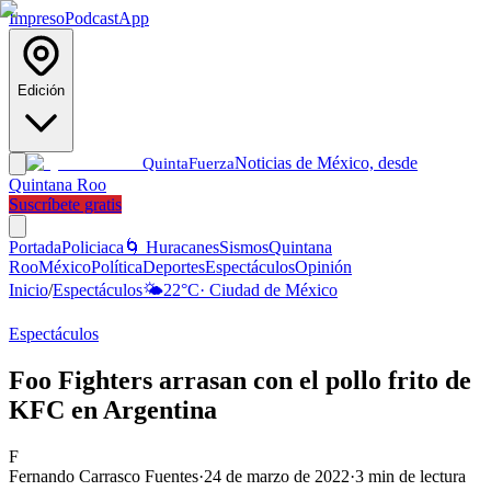
Impreso
Podcast
App
Edición
Noticias de México, desde
Quinta
Fuerza
Quintana Roo
Suscríbete gratis
Portada
Policiaca
🌀 Huracanes
Sismos
Quintana
Roo
México
Política
Deportes
Espectáculos
Opinión
Inicio
/
Espectáculos
🌤️
22
°C
·
Ciudad de México
Espectáculos
Foo Fighters arrasan con el pollo frito de
KFC en Argentina
F
Fernando Carrasco Fuentes
·
24 de marzo de 2022
·
3
min de lectura