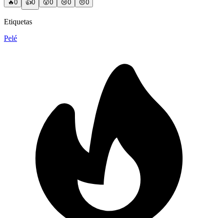
🔥
0
👍
0
😲
0
😢
0
😠
0
Etiquetas
Pelé