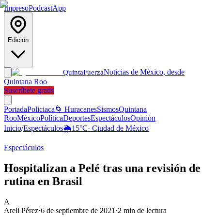
Impreso
Podcast
App
Edición
Noticias de México, desde
Quinta
Fuerza
Quintana Roo
Suscríbete gratis
Portada
Policiaca
🌀 Huracanes
Sismos
Quintana
Roo
México
Política
Deportes
Espectáculos
Opinión
Inicio
/
Espectáculos
🌦️
15
°C
·
Ciudad de México
Espectáculos
Hospitalizan a Pelé tras una revisión de
rutina en Brasil
A
Areli Pérez
·
6 de septiembre de 2021
·
2
min de lectura