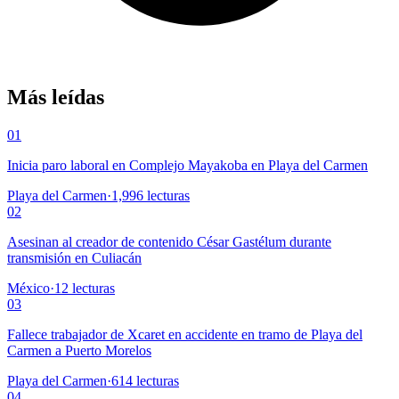
Más leídas
01
Inicia paro laboral en Complejo Mayakoba en Playa del Carmen
Playa del Carmen
·
1,996
lecturas
02
Asesinan al creador de contenido César Gastélum durante
transmisión en Culiacán
México
·
12
lecturas
03
Fallece trabajador de Xcaret en accidente en tramo de Playa del
Carmen a Puerto Morelos
Playa del Carmen
·
614
lecturas
04