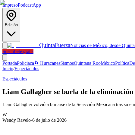
Impreso
Podcast
App
Edición
Quinta
Fuerza
Noticias de México, desde Quint
Suscríbete gratis
Portada
Policiaca
🌀 Huracanes
Sismos
Quintana Roo
México
Política
De
Inicio
/
Espectáculos
Espectáculos
Liam Gallagher se burla de la eliminació
Liam Gallagher volvió a burlarse de la Selección Mexicana tras su el
W
Wendy Ravelo
·
6 de julio de 2026