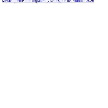
México pierde ante Inglaterra y se despide del Mundial 2026