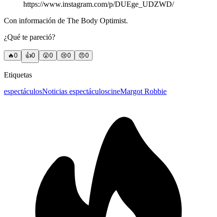
https://www.instagram.com/p/DUEge_UDZWD/
Con información de The Body Optimist.
¿Qué te pareció?
🔥
0
👍
0
😲
0
😢
0
😠
0
Etiquetas
espectáculos
Noticias espectáculos
cine
Margot Robbie