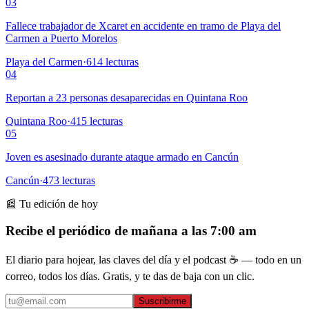
03
Fallece trabajador de Xcaret en accidente en tramo de Playa del
Carmen a Puerto Morelos
Playa del Carmen
·
614
lecturas
04
Reportan a 23 personas desaparecidas en Quintana Roo
Quintana Roo
·
415
lecturas
05
Joven es asesinado durante ataque armado en Cancún
Cancún
·
473
lecturas
📰 Tu edición de hoy
Recibe el periódico de mañana a las 7:00 am
El diario para hojear, las claves del día y el podcast ☕ — todo en un
correo, todos los días. Gratis, y te das de baja con un clic.
Suscribirme