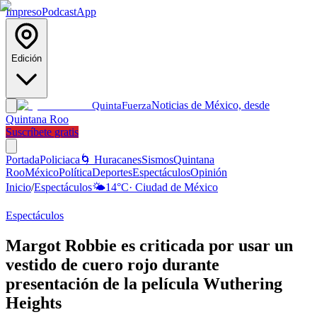
Impreso
Podcast
App
Edición
Noticias de México, desde
Quinta
Fuerza
Quintana Roo
Suscríbete gratis
Portada
Policiaca
🌀 Huracanes
Sismos
Quintana
Roo
México
Política
Deportes
Espectáculos
Opinión
Inicio
/
Espectáculos
🌤️
14
°C
·
Ciudad de México
Espectáculos
Margot Robbie es criticada por usar un
vestido de cuero rojo durante
presentación de la película Wuthering
Heights