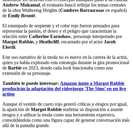
Andrew Mukamal
, el vestuario buscó reflejar los temas centrales
de la obra Wuthering Heights (
Cumbres Borrascosas
en español)
de
Emily Brontë
.
El estampado de serpiente y el color rojo fueron pensados para
representar la pasión, el deseo y el peligro que caracterizan la
relación entre
Catherine Earnshaw
, personaje interpretado por
Margot Robbie,
y
Heathcliff
, encarnado por el actor
Jacob
Elordi
.
Este uso narrativo de la moda no es nuevo en la carrera de la actriz,
quien ya había explorado esta estrategia durante la gira promocional
de
Barbie
en 2023, donde cada look funcionaba como una
extensión de su personaje.
También te puede interesar:
Amazon junto a Margot Robbie
producirán la adaptación del videojuego 'The Sims' en un live
action
Aunque el vestido de cuero rojo generó críticas y elogios por igual,
la aparición de
Margot Robbie
reafirma su disposición a asumir
riesgos y a utilizar la moda como una herramienta expresiva,
consolidándola como una figura capaz de generar conversación más
allá de la pantalla grande.