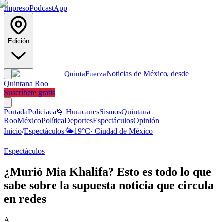
Impreso
Podcast
App
Edición
Noticias de México, desde
Quinta
Fuerza
Quintana Roo
Suscríbete gratis
Portada
Policiaca
🌀 Huracanes
Sismos
Quintana
Roo
México
Política
Deportes
Espectáculos
Opinión
Inicio
/
Espectáculos
🌤️
19
°C
·
Ciudad de México
Espectáculos
¿Murió Mia Khalifa? Esto es todo lo que
sabe sobre la supuesta noticia que circula
en redes
A