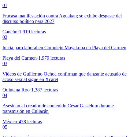
01
Fracasa manifestación contra Aguakan; se exhibe desgaste del
discurso político para 2027
Cancún
·
1,919
lecturas
02
Inicia paro laboral en Complejo Mayakoba en Playa del Carmen
Playa del Carmen
·
1,979
lecturas
03
Videos de Guillermo Ochoa confirman que danzante acusado de
acoso sexual sigue en Xcaret
Quintana Roo
·
1,387
lecturas
04
Asesinan al creador de contenido César Gastélum durante
transmisión en Culiacán
México
·
478
lecturas
05