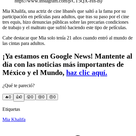
https://www.instagram.com/p/CT5QX-Hh-Bj/
Mia Khalifa, una actriz de cine libanés que saltó a la fama por su
participación en películas para adultos, que tras su paso por el cine
tres equis, hizo denuncias públicas sobre las precarias condiciones
de trabajo y el maltrato que sufrió haciendo este tipo de películas.
Cabe destacar que Mia solo tenía 21 años cuando entró al mundo de
las cintas para adultos.
¡Ya estamos en Google News! Mantente al
día con las noticias más importantes de
México y el Mundo,
haz clic aquí.
¿Qué te pareció?
🔥
0
👍
0
😲
0
😢
0
😠
0
Etiquetas
Mia Khalifa