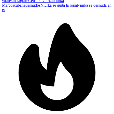
virales
Instagram
Censura
Niurka
Niurka
Marcos
cubana
desnudos
Niurka se quita la ropa
Niurka se desnuda en
tv