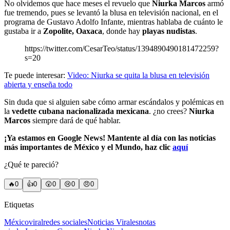
No olvidemos que hace meses el revuelo que
Niurka Marcos
armó
fue tremendo, pues se levantó la blusa en televisión nacional, en el
programa de Gustavo Adolfo Infante, mientras hablaba de cuánto le
gustaba ir a
Zopolite, Oaxaca
, donde hay
playas nudistas
.
https://twitter.com/CesarTeo/status/1394890490181472259?
s=20
Te puede interesar:
Video: Niurka se quita la blusa en televisión
abierta y enseña todo
Sin duda que si alguien sabe cómo armar escándalos y polémicas en
la
vedette cubana nacionalizada mexicana
. ¿no crees?
Niurka
Marcos
siempre dará de qué hablar.
¡Ya estamos en Google News! Mantente al día con las noticias
más importantes de México y el Mundo, haz clic
aquí
¿Qué te pareció?
🔥
0
👍
0
😲
0
😢
0
😠
0
Etiquetas
México
viral
redes sociales
Noticias Virales
notas