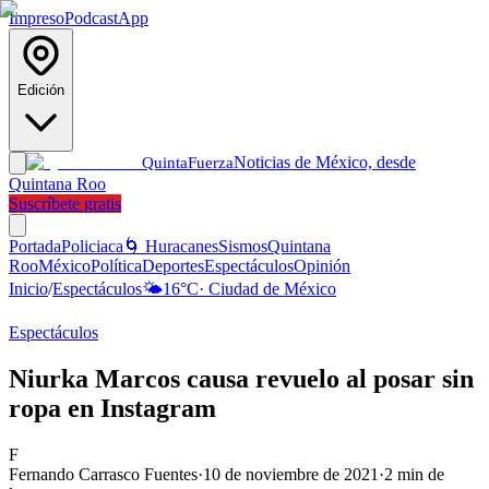
Impreso
Podcast
App
Edición
Noticias de México, desde
Quinta
Fuerza
Quintana Roo
Suscríbete gratis
Portada
Policiaca
🌀 Huracanes
Sismos
Quintana
Roo
México
Política
Deportes
Espectáculos
Opinión
Inicio
/
Espectáculos
🌤️
16
°C
·
Ciudad de México
Espectáculos
Niurka Marcos causa revuelo al posar sin
ropa en Instagram
F
Fernando Carrasco Fuentes
·
10 de noviembre de 2021
·
2
min de