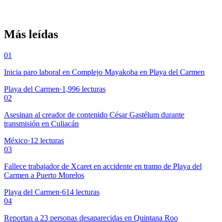
Más leídas
01
Inicia paro laboral en Complejo Mayakoba en Playa del Carmen
Playa del Carmen
·
1,996
lecturas
02
Asesinan al creador de contenido César Gastélum durante
transmisión en Culiacán
México
·
12
lecturas
03
Fallece trabajador de Xcaret en accidente en tramo de Playa del
Carmen a Puerto Morelos
Playa del Carmen
·
614
lecturas
04
Reportan a 23 personas desaparecidas en Quintana Roo