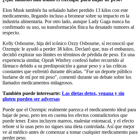
Elon Musk también ha señalado haber perdido 13 kilos con este
medicamento, llegando incluso a bromear sobre su impacto en la
industria alimentaria. Por otro lado, aunque Lady Gaga nunca ha
confirmado su uso, su transformación física ha desatado rumores al
respecto.
Kelly Osbourne, hija del icónico Ozzy Osbourne, sí reconoció que
Ozempic le ayudó a perder 38 kilos. Declaró que, tras el embarazo,
decidió explorar sus límites en términos de pérdida de peso. En una
experiencia similar, Oprah Winfrey confesó haber recurrido al
fármaco debido a su predisposición a ganar peso y a las críticas
constantes que enfrentó durante décadas. "Fue un deporte público
burlarse de mí por mi peso", comentó durante un debate sobre los
llamados medicamentos milagrosos.
También puede interesarte:
Las dietas detox, vegana y sin
gluten pueden ser adversas
Puede que el Ozempic realmente parezca el medicamento ideal para
bajar de peso, pero ten en cuenta los efectos contradictorios que
puede tener. Estos incluyen mareos, malestar estomacal, y el efecto
rebote si lo usas pero no sigues una dieta controlada. Así que mejor
ve al médico antes de comenzar a tomar cualquier medicamento para
perder peso.