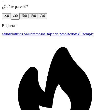
¿Qué te pareció?
🔥
0
👍
0
😲
0
😢
0
😠
0
Etiquetas
salud
Noticias Salud
famosos
Bajar de peso
Redotex
Ozempic