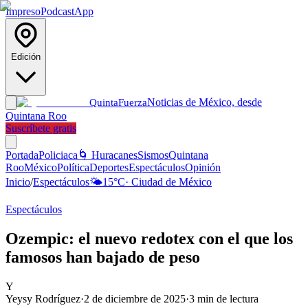
Impreso
Podcast
App
Edición
Noticias de México, desde
Quinta
Fuerza
Quintana Roo
Suscríbete gratis
Portada
Policiaca
🌀 Huracanes
Sismos
Quintana
Roo
México
Política
Deportes
Espectáculos
Opinión
Inicio
/
Espectáculos
🌤️
15
°C
·
Ciudad de México
Espectáculos
Ozempic: el nuevo redotex con el que los
famosos han bajado de peso
Y
Yeysy Rodríguez
·
2 de diciembre de 2025
·
3
min de lectura