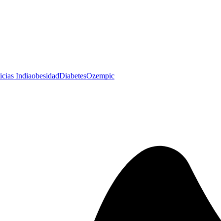
icias India
obesidad
Diabetes
Ozempic