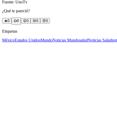
Fuente: UnoTv
¿Qué te pareció?
🔥
0
👍
0
😲
0
😢
0
😠
0
Etiquetas
México
Estados Unidos
Mundo
Noticias Mundo
salud
Noticias Salud
not