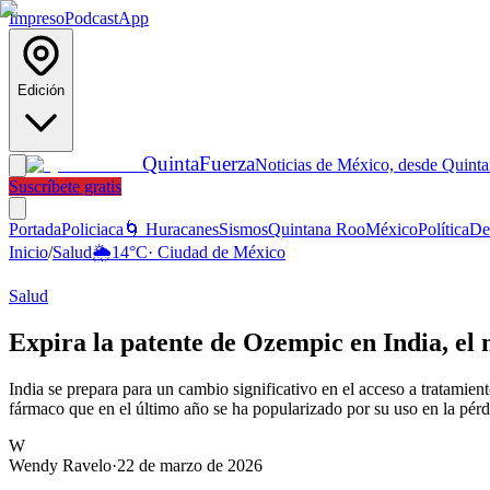
Impreso
Podcast
App
Edición
Quinta
Fuerza
Noticias de México, desde Quint
Suscríbete gratis
Portada
Policiaca
🌀 Huracanes
Sismos
Quintana Roo
México
Política
De
Inicio
/
Salud
🌦️
14
°C
·
Ciudad de México
Salud
Expira la patente de Ozempic en India, el
India se prepara para un cambio significativo en el acceso a tratamien
fármaco que en el último año se ha popularizado por su uso en la pérd
W
Wendy Ravelo
·
22 de marzo de 2026